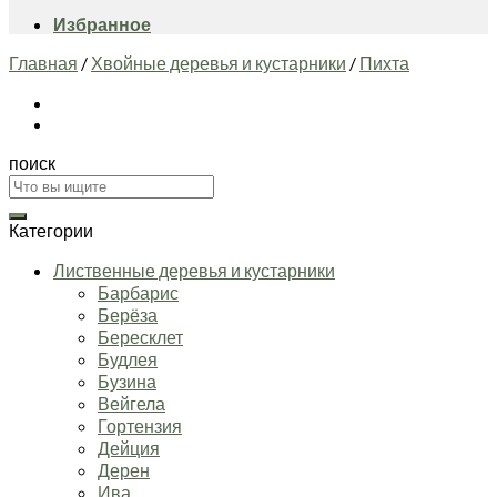
Избранное
Главная
/
Хвойные деревья и кустарники
/
Пихта
поиск
Искать:
Категории
Лиственные деревья и кустарники
Барбарис
Берёза
Бересклет
Будлея
Бузина
Вейгела
Гортензия
Дейция
Дерен
Ива