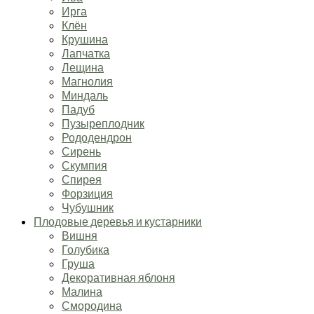
Ирга
Клён
Крушина
Лапчатка
Лещина
Магнолия
Миндаль
Падуб
Пузыреплодник
Рододендрон
Сирень
Скумпия
Спирея
Форзиция
Чубушник
Плодовые деревья и кустарники
Вишня
Голубика
Груша
Декоративная яблоня
Малина
Смородина