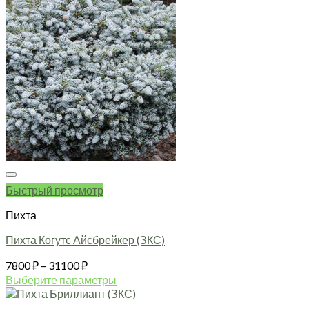
Быстрый просмотр
Пихта
Пихта Когутс Айсбрейкер (ЗКС)
Диапазон
7800
₽
–
31100
₽
цен:
Выберите параметры
7800 ₽
Этот
товар
–