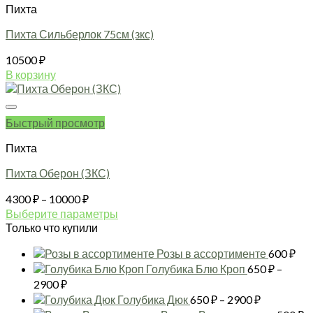
Пихта
Пихта Сильберлок 75см (зкс)
10500
₽
В корзину
Быстрый просмотр
Пихта
Пихта Оберон (ЗКС)
Диапазон
4300
₽
–
10000
₽
цен:
Выберите параметры
4300 ₽
Этот
Только что купили
товар
–
Розы в ассортименте
600
₽
имеет
10000 ₽
несколько
Голубика Блю Кроп
650
₽
–
вариаций.
Диапазон
2900
₽
Опции
цен:
Диапазон
Голубика Дюк
650
₽
–
2900
₽
можно
650 ₽
цен: