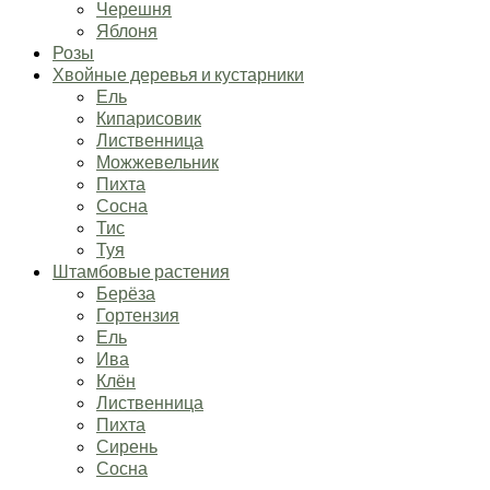
Черешня
Яблоня
Розы
Хвойные деревья и кустарники
Ель
Кипарисовик
Лиственница
Можжевельник
Пихта
Сосна
Тис
Туя
Штамбовые растения
Берёза
Гортензия
Ель
Ива
Клён
Лиственница
Пихта
Сирень
Сосна