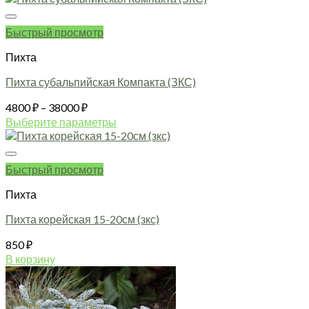
Быстрый просмотр
Пихта
Пихта субальпийская Компакта (ЗКС)
Диапазон
4800
₽
–
38000
₽
цен:
Выберите параметры
4800 ₽
Этот
товар
–
имеет
38000 ₽
Быстрый просмотр
несколько
вариаций.
Пихта
Опции
можно
Пихта корейская 15-20см (зкс)
выбрать
850
₽
на
странице
В корзину
товара.