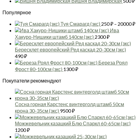
Вишня Владимирская
500
₽
выбрать
–
650 ₽
на
2900 ₽
Популярное
–
странице
2900 ₽
Д
товара.
Туя Смарагд (зкс)
250
₽
–
20000
₽
ц
Ива
2
Хакуро-Нишики штамб 140см (зкс)
2300
₽
–
2
Бересклет европейский Ред каскад 20-30см (зкс)
490
₽
Береза Роял
Фрост 80-100см (зкс)
1300
₽
Покупатели рекомендуют
Сосна горная Карстенс винтерголд штамб 50см
крона 30-35см (зкс)
9500
₽
Можжевельник казацкий Блю Спаркл 60-65см (зкс)
1200
₽