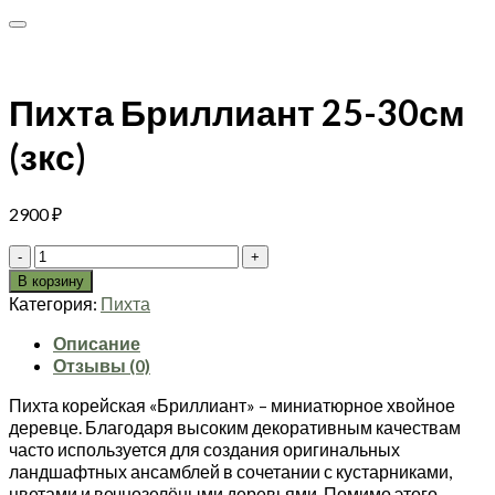
Пихта Бриллиант 25-30см
(зкс)
2900
₽
Количество
товара
В корзину
Пихта
Категория:
Пихта
Бриллиант
25-
Описание
30см
Отзывы (0)
(зкс)
Пихта корейская «Бриллиант» – миниатюрное хвойное
деревце. Благодаря высоким декоративным качествам
часто используется для создания оригинальных
ландшафтных ансамблей в сочетании с кустарниками,
цветами и вечнозелёными деревьями. Помимо этого,