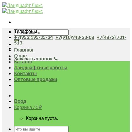
Skip
to
content
Телефоны
Искать:
+7(953)195-25-34
+7(910)943-33-08
+7(4872) 701-
513
Главная
О нас
Заказать звонок 📞
Каталог
Ландшафтные работы
Контакты
Оптовые продажи
Вход
Корзина /
0
₽
Корзина пуста.
Искать: