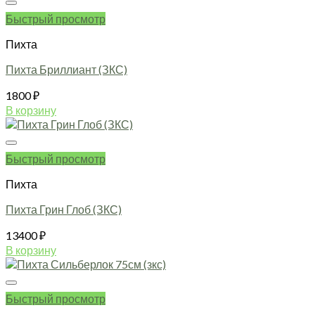
имеет
31100 ₽
Быстрый просмотр
несколько
вариаций.
Пихта
Опции
можно
Пихта Бриллиант (ЗКС)
выбрать
1800
₽
на
странице
В корзину
товара.
Быстрый просмотр
Пихта
Пихта Грин Глоб (ЗКС)
13400
₽
В корзину
Быстрый просмотр