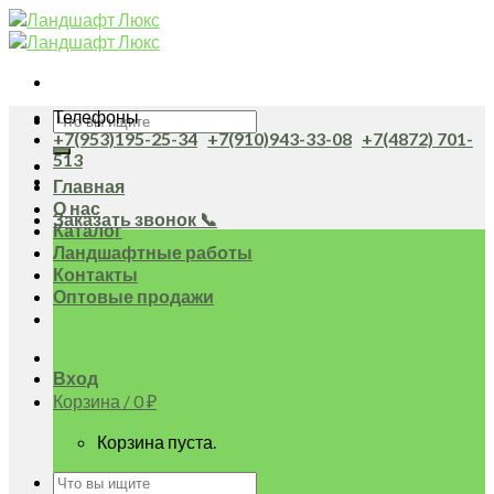
Skip
to
content
Телефоны
Искать:
+7(953)195-25-34
+7(910)943-33-08
+7(4872) 701-
513
Главная
О нас
Заказать звонок 📞
Каталог
Ландшафтные работы
Контакты
Оптовые продажи
Вход
Корзина /
0
₽
Корзина пуста.
Искать: