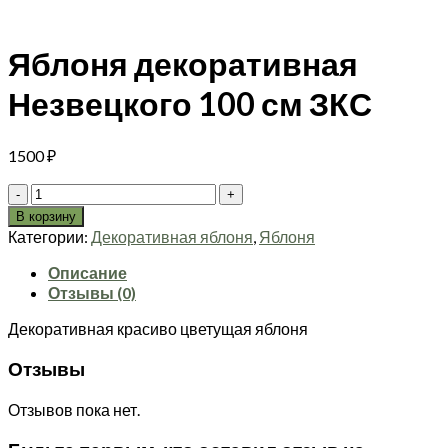
Яблоня декоративная
Незвецкого 100 см ЗКС
1500
₽
Количество
товара
В корзину
Яблоня
Категории:
Декоративная яблоня
,
Яблоня
декоративная
Незвецкого
Описание
100
Отзывы (0)
см
Декоративная красиво цветущая яблоня
ЗКС
Отзывы
Отзывов пока нет.