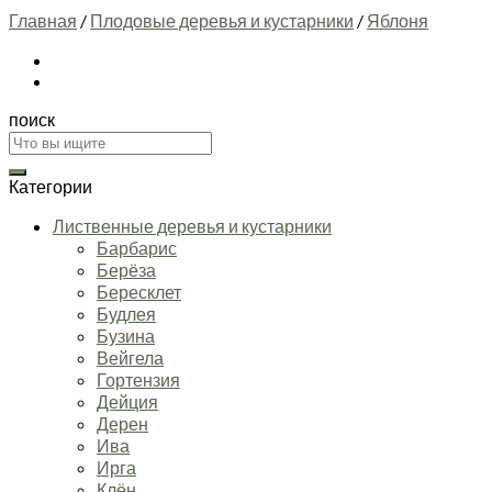
Главная
/
Плодовые деревья и кустарники
/
Яблоня
поиск
Искать:
Категории
Лиственные деревья и кустарники
Барбарис
Берёза
Бересклет
Будлея
Бузина
Вейгела
Гортензия
Дейция
Дерен
Ива
Ирга
Клён