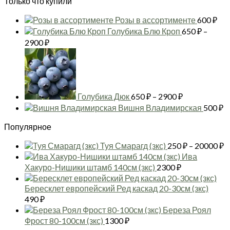
Только что купили
Розы в ассортименте
600
₽
Голубика Блю Кроп
650
₽
–
Диапазон
2900
₽
цен:
Диапазон
650 ₽
цен:
–
650 ₽
2900 ₽
–
2900 ₽
Голубика Дюк
650
₽
–
2900
₽
Вишня Владимирская
500
₽
Популярное
Д
Туя Смарагд (зкс)
250
₽
–
20000
₽
ц
Ива
2
Хакуро-Нишики штамб 140см (зкс)
2300
₽
–
2
Бересклет европейский Ред каскад 20-30см (зкс)
490
₽
Береза Роял
Фрост 80-100см (зкс)
1300
₽