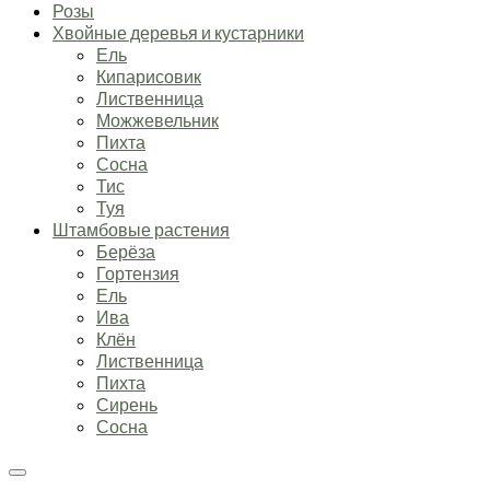
Розы
Хвойные деревья и кустарники
Ель
Кипарисовик
Лиственница
Можжевельник
Пихта
Сосна
Тис
Туя
Штамбовые растения
Берёза
Гортензия
Ель
Ива
Клён
Лиственница
Пихта
Сирень
Сосна