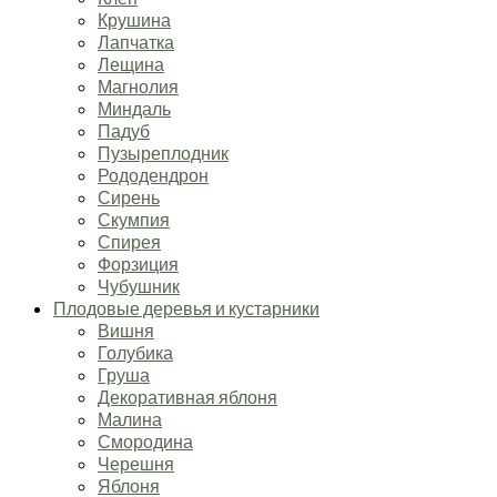
Крушина
Лапчатка
Лещина
Магнолия
Миндаль
Падуб
Пузыреплодник
Рододендрон
Сирень
Скумпия
Спирея
Форзиция
Чубушник
Плодовые деревья и кустарники
Вишня
Голубика
Груша
Декоративная яблоня
Малина
Смородина
Черешня
Яблоня