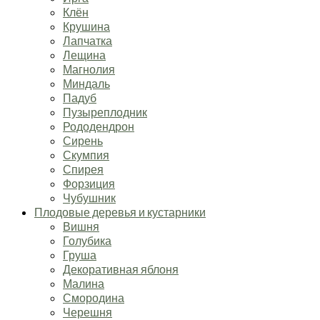
Клён
Крушина
Лапчатка
Лещина
Магнолия
Миндаль
Падуб
Пузыреплодник
Рододендрон
Сирень
Скумпия
Спирея
Форзиция
Чубушник
Плодовые деревья и кустарники
Вишня
Голубика
Груша
Декоративная яблоня
Малина
Смородина
Черешня