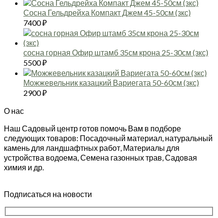
Сосна Гельдрейха Компакт Джем 45-50см (зкс)
7400
₽
сосна горная Офир штамб 35см крона 25-30см (зкс)
5500
₽
Можжевельник казацкий Вариегата 50-60см (зкс)
2900
₽
О нас
Наш Садовый центр готов помочь Вам в подборе
следующих товаров: Посадочный материал, натуральный
камень для ландшафтных работ, Материалы для
устройства водоема, Семена газонных трав, Садовая
химия и др.
Подписаться на новости