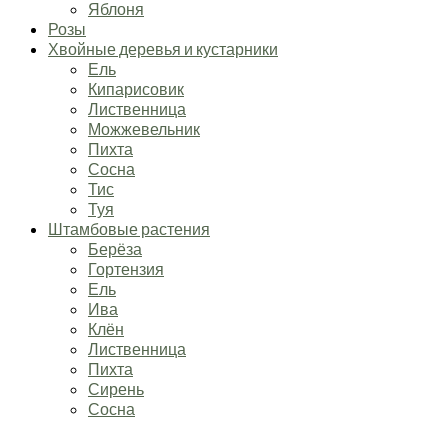
Яблоня
Розы
Хвойные деревья и кустарники
Ель
Кипарисовик
Лиственница
Можжевельник
Пихта
Сосна
Тис
Туя
Штамбовые растения
Берёза
Гортензия
Ель
Ива
Клён
Лиственница
Пихта
Сирень
Сосна