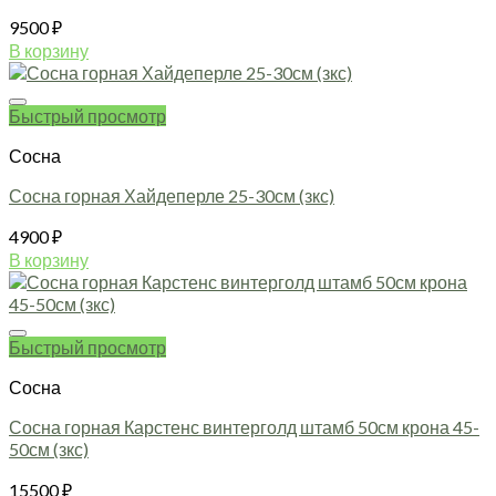
9500
₽
В корзину
Быстрый просмотр
Сосна
Сосна горная Хайдеперле 25-30см (зкс)
4900
₽
В корзину
Быстрый просмотр
Сосна
Сосна горная Карстенс винтерголд штамб 50см крона 45-
50см (зкс)
15500
₽