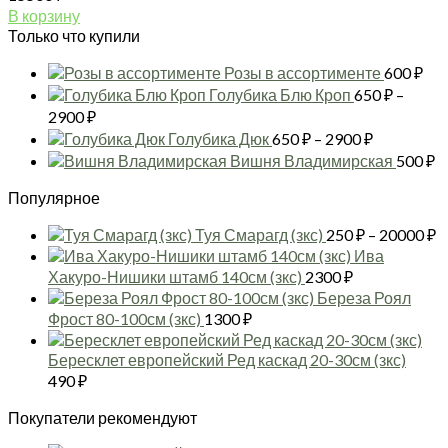
В корзину
Только что купили
Розы в ассортименте
600
₽
Голубика Блю Кроп
650
₽
–
Диапазон
2900
₽
цен:
Диапазон
Голубика Дюк
650
₽
–
2900
₽
650 ₽
цен:
Вишня Владимирская
500
₽
–
650 ₽
2900 ₽
Популярное
–
2900 ₽
Д
Туя Смарагд (зкс)
250
₽
–
20000
₽
ц
Ива
2
Хакуро-Нишики штамб 140см (зкс)
2300
₽
–
Береза Роял
2
Фрост 80-100см (зкс)
1300
₽
Бересклет европейский Ред каскад 20-30см (зкс)
490
₽
Покупатели рекомендуют