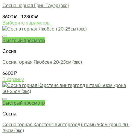
Сосна черная Грин Тауэр (зкс)
Диапазон
8600
₽
–
12800
₽
цен:
Выберите параметры
8600 ₽
Этот
товар
–
имеет
Быстрый просмотр
12800 ₽
несколько
Сосна
вариаций.
Опции
Сосна горная Якобсен 20-25см (зкс)
можно
выбрать
6600
₽
на
В корзину
странице
товара.
Быстрый просмотр
Сосна
Сосна горная Карстенс винтерголд штамб 50см крона 30-
35см (зкс)