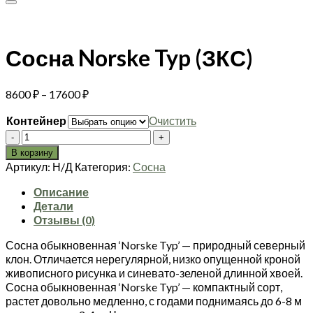
Сосна Norske Typ (ЗКС)
Диапазон
8600
₽
–
17600
₽
цен:
Контейнер
Очистить
8600 ₽
Количество
–
товара
17600 ₽
В корзину
Сосна
Артикул:
Н/Д
Категория:
Сосна
Norske
Typ
Описание
(ЗКС)
Детали
Отзывы (0)
Сосна обыкновенная ‘Norske Typ’ — природный северный
клон. Отличается нерегулярной, низко опущенной кроной
живописного рисунка и синевато-зеленой длинной хвоей.
Сосна обыкновенная ‘Norske Typ’ — компактный сорт,
растет довольно медленно, с годами поднимаясь до 6-8 м