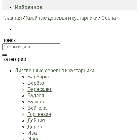
Избранное
Главная
/
Хвойные деревья и кустарники
/
Сосна
поиск
Искать:
Категории
Лиственные деревья и кустарники
Барбарис
Берёза
Бересклет
Будлея
Бузина
Вейгела
Гортензия
Дейция
Дерен
Ива
Ирга