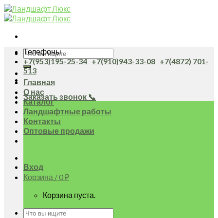
Skip
to
content
Телефоны
Искать:
+7(953)195-25-34
+7(910)943-33-08
+7(4872) 701-
513
Главная
О нас
Заказать звонок 📞
Каталог
Ландшафтные работы
Контакты
Оптовые продажи
Вход
Корзина /
0
₽
Корзина пуста.
Искать: