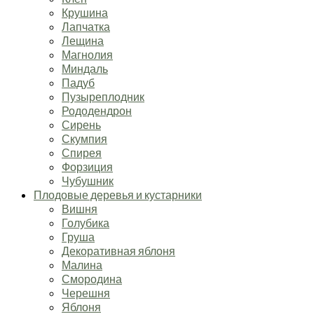
Крушина
Лапчатка
Лещина
Магнолия
Миндаль
Падуб
Пузыреплодник
Рододендрон
Сирень
Скумпия
Спирея
Форзиция
Чубушник
Плодовые деревья и кустарники
Вишня
Голубика
Груша
Декоративная яблоня
Малина
Смородина
Черешня
Яблоня