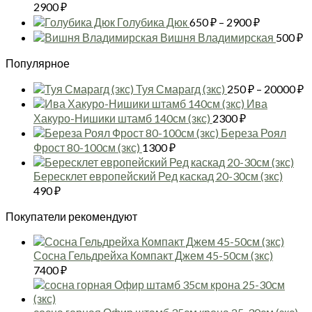
Диапазон
2900
₽
цен:
Диапазон
Голубика Дюк
650
₽
–
2900
₽
650 ₽
цен:
Вишня Владимирская
500
₽
–
650 ₽
2900 ₽
Популярное
–
2900 ₽
Д
Туя Смарагд (зкс)
250
₽
–
20000
₽
ц
Ива
2
Хакуро-Нишики штамб 140см (зкс)
2300
₽
–
Береза Роял
2
Фрост 80-100см (зкс)
1300
₽
Бересклет европейский Ред каскад 20-30см (зкс)
490
₽
Покупатели рекомендуют
Сосна Гельдрейха Компакт Джем 45-50см (зкс)
7400
₽