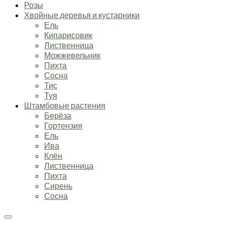
Розы
Хвойные деревья и кустарники
Ель
Кипарисовик
Лиственница
Можжевельник
Пихта
Сосна
Тис
Туя
Штамбовые растения
Берёза
Гортензия
Ель
Ива
Клён
Лиственница
Пихта
Сирень
Сосна