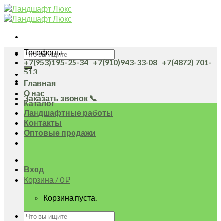
Skip
to
content
Телефоны
Искать:
+7(953)195-25-34
+7(910)943-33-08
+7(4872) 701-
513
Главная
О нас
Заказать звонок 📞
Каталог
Ландшафтные работы
Контакты
Оптовые продажи
Вход
Корзина /
0
₽
Корзина пуста.
Искать: