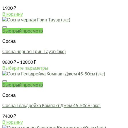
1900
₽
В корзину
Быстрый просмотр
Сосна
Сосна черная Грин Тауэр (зкс)
Диапазон
8600
₽
–
12800
₽
цен:
Выберите параметры
8600 ₽
Этот
товар
–
имеет
Быстрый просмотр
12800 ₽
несколько
Сосна
вариаций.
Опции
Сосна Гельдрейха Компакт Джем 45-50см (зкс)
можно
выбрать
7400
₽
на
В корзину
странице