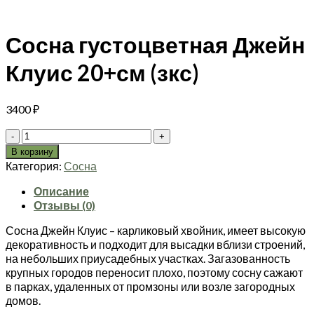
Сосна густоцветная Джейн
Клуис 20+см (зкс)
3400
₽
Количество
товара
В корзину
Сосна
Категория:
Сосна
густоцветная
Джейн
Описание
Клуис
Отзывы (0)
20+см
Сосна Джейн Клуис
– карликовый хвойник, имеет высокую
(зкс)
декоративность и подходит для высадки вблизи строений,
на небольших приусадебных участках. Загазованность
крупных городов переносит плохо, поэтому сосну сажают
в парках, удаленных от промзоны или возле загородных
домов.