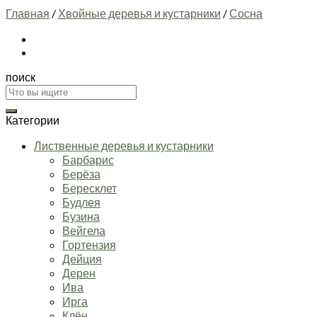
Главная
/
Хвойные деревья и кустарники
/
Сосна
поиск
Искать:
Категории
Лиственные деревья и кустарники
Барбарис
Берёза
Бересклет
Будлея
Бузина
Вейгела
Гортензия
Дейция
Дерен
Ива
Ирга
Клён