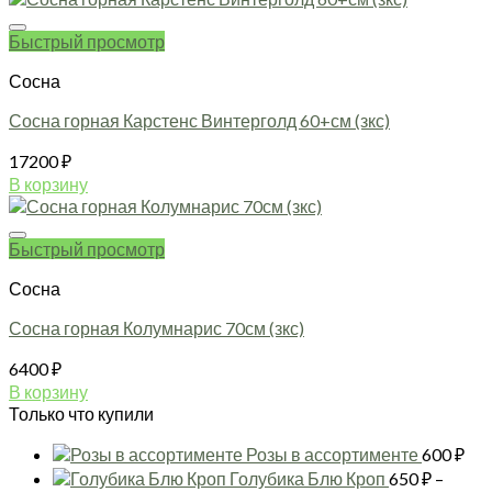
товара.
Быстрый просмотр
Сосна
Сосна горная Карстенс Винтерголд 60+см (зкс)
17200
₽
В корзину
Быстрый просмотр
Сосна
Сосна горная Колумнарис 70см (зкс)
6400
₽
В корзину
Только что купили
Розы в ассортименте
600
₽
Голубика Блю Кроп
650
₽
–