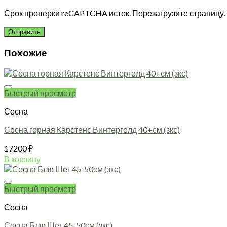
Срок проверки reCAPTCHA истек. Перезагрузите страницу.
Похожие
Быстрый просмотр
Сосна
Сосна горная Карстенс Винтерголд 40+см (зкс)
17200
₽
В корзину
Быстрый просмотр
Сосна
Сосна Блю Шег 45-50см (зкс)