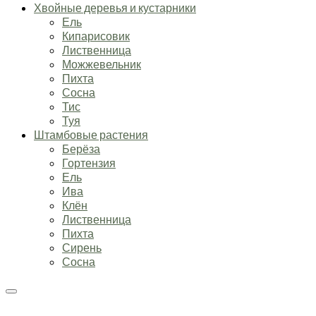
Хвойные деревья и кустарники
Ель
Кипарисовик
Лиственница
Можжевельник
Пихта
Сосна
Тис
Туя
Штамбовые растения
Берёза
Гортензия
Ель
Ива
Клён
Лиственница
Пихта
Сирень
Сосна