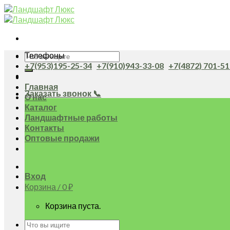
Skip
to
content
Искать:
Телефоны
+7(953)195-25-34
+7(910)943-33-08
+7(4872) 701-51
Главная
Заказать звонок 📞
О нас
Каталог
Ландшафтные работы
Контакты
Оптовые продажи
Вход
Корзина /
0
₽
Корзина пуста.
Искать: