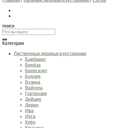
поиск
Искать:
Категории
Лиственные деревья и кустарники
Барбарис
Берёза
Бересклет
Будлея
Бузина
Вейгела
Гортензия
Дейция
Дерен
Ива
Ирга
Клён
Крушина