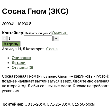
Сосна Гном (ЗКС)
Диапазон
3000
₽
–
18900
₽
цен:
Контейнер
Очистить
3000 ₽
Количество
–
товара
18900 ₽
В корзину
Сосна
Артикул:
Н/Д
Категория:
Сосна
Гном
(ЗКС)
Описание
Детали
Отзывы (0)
Сосна горная Гном (Pinus mugo Gnom) — карликовый густой 
позднее начинает вытягиваться вверх. Хвоя темно-зеленая,
на второй год. Любит солнечные места. К почве не требова
условиям.
Контейнер
С3 15-20см, С7,5 25-30см, С15 50-60см