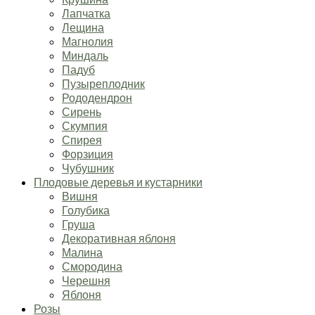
Лапчатка
Лещина
Магнолия
Миндаль
Падуб
Пузыреплодник
Рододендрон
Сирень
Скумпия
Спирея
Форзиция
Чубушник
Плодовые деревья и кустарники
Вишня
Голубика
Груша
Декоративная яблоня
Малина
Смородина
Черешня
Яблоня
Розы