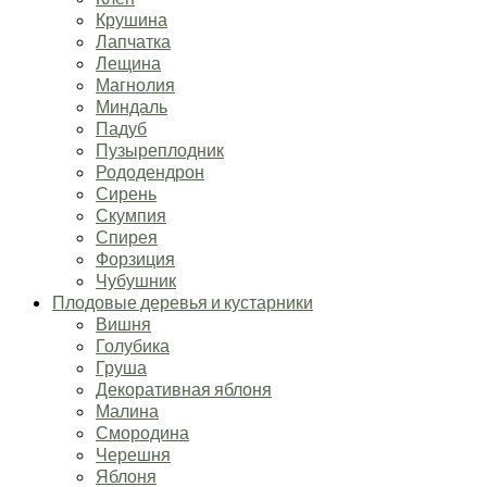
Крушина
Лапчатка
Лещина
Магнолия
Миндаль
Падуб
Пузыреплодник
Рододендрон
Сирень
Скумпия
Спирея
Форзиция
Чубушник
Плодовые деревья и кустарники
Вишня
Голубика
Груша
Декоративная яблоня
Малина
Смородина
Черешня
Яблоня