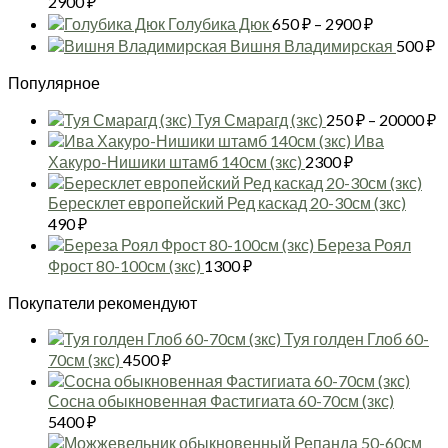
2900
₽
цен:
Диапазон
Голубика Дюк
650
₽
–
2900
₽
650 ₽
цен:
Вишня Владимирская
500
₽
–
650 ₽
2900 ₽
Популярное
–
2900 ₽
Д
Туя Смарагд (зкс)
250
₽
–
20000
₽
ц
Ива
2
Хакуро-Нишики штамб 140см (зкс)
2300
₽
–
2
Бересклет европейский Ред каскад 20-30см (зкс)
490
₽
Береза Роял
Фрост 80-100см (зкс)
1300
₽
Покупатели рекомендуют
Туя голден Глоб 60-
70см (зкс)
4500
₽
Сосна обыкновенная Фастигиата 60-70см (зкс)
5400
₽