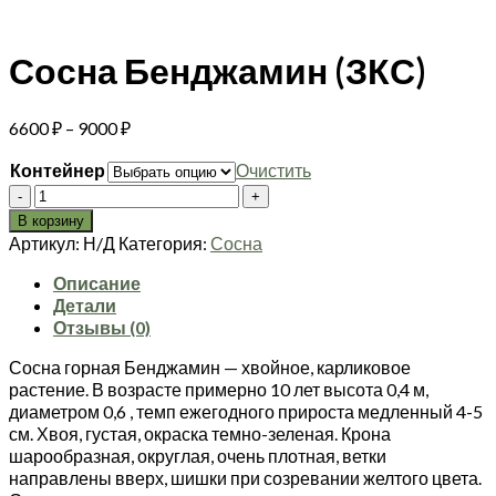
Сосна Бенджамин (ЗКС)
Диапазон
6600
₽
–
9000
₽
цен:
Контейнер
Очистить
6600 ₽
Количество
–
товара
9000 ₽
В корзину
Сосна
Артикул:
Н/Д
Категория:
Сосна
Бенджамин
(ЗКС)
Описание
Детали
Отзывы (0)
Сосна горная Бенджамин — хвойное, карликовое
растение. В возрасте примерно 10 лет высота 0,4 м,
диаметром 0,6 , темп ежегодного прироста медленный 4-5
см. Хвоя, густая, окраска темно-зеленая. Крона
шарообразная, округлая, очень плотная, ветки
направлены вверх, шишки при созревании желтого цвета.