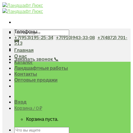
Skip
to
content
Телефоны
Искать:
+7(953)195-25-34
+7(910)943-33-08
+7(4872) 701-
513
Главная
О нас
Заказать звонок 📞
Каталог
Ландшафтные работы
Контакты
Оптовые продажи
Вход
Корзина /
0
₽
Корзина пуста.
Искать: