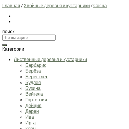
Главная
/
Хвойные деревья и кустарники
/
Сосна
поиск
Искать:
Категории
Лиственные деревья и кустарники
Барбарис
Берёза
Бересклет
Будлея
Бузина
Вейгела
Гортензия
Дейция
Дерен
Ива
Ирга
Клён