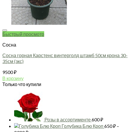
Быстрый просмотр
Сосна
Сосна горная Карстенс винтерголд штамб 50см крона 30-
35см (зкс)
9500
₽
В корзину
Только что купили
Розы в ассортименте
600
₽
Голубика Блю Кроп
650
₽
–
Диапазон