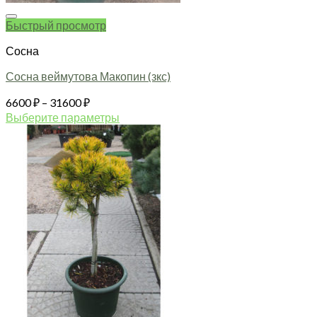
Быстрый просмотр
Сосна
Сосна веймутова Макопин (зкс)
Диапазон
6600
₽
–
31600
₽
цен:
Выберите параметры
6600 ₽
Этот
товар
–
имеет
31600 ₽
несколько
вариаций.
Опции
можно
выбрать
на
странице
товара.