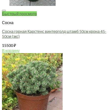
Быстрый просмотр
Сосна
Сосна горная Карстенс винтерголд штамб 50см крона 45-
50см (зкс)
15500
₽
В корзину