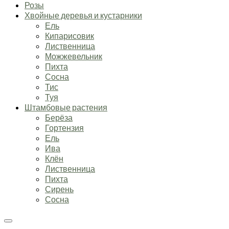
Розы
Хвойные деревья и кустарники
Ель
Кипарисовик
Лиственница
Можжевельник
Пихта
Сосна
Тис
Туя
Штамбовые растения
Берёза
Гортензия
Ель
Ива
Клён
Лиственница
Пихта
Сирень
Сосна