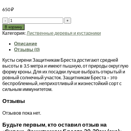
650
₽
Количество
товара
В корзину
Сирень
Категория:
Лиственные деревья и кустарники
Защитникам
Бреста
Описание
20-
Отзывы (0)
30см
Кусты сирени Защитникам Бреста достигают средней
(зкс)
высоты в 3.5 метра и имеют пышную, от природы округлую
форму кроны. Для их посадки лучше выбрать открытый и
ровный солнечный участок. Защитникам Бреста – это
беспроблемный, неприхотливый и жизнестойкий сорт с
сильным иммунитетом.
Отзывы
Отзывов пока нет.
Будьте первым, кто оставил отзыв на