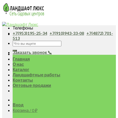
Skip
to
content
Телефоны
+7(953)195-25-34
+7(910)943-33-08
+7(4872) 701-
513
Искать:
Заказать звонок 📞
Главная
О нас
Каталог
Ландшафтные работы
Контакты
Оптовые продажи
Вход
Корзина /
0
₽