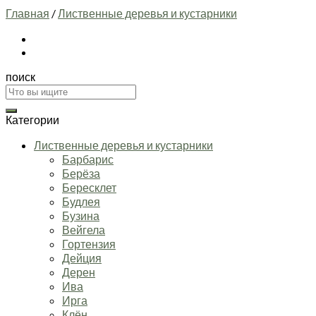
Главная
/
Лиственные деревья и кустарники
поиск
Искать:
Категории
Лиственные деревья и кустарники
Барбарис
Берёза
Бересклет
Будлея
Бузина
Вейгела
Гортензия
Дейция
Дерен
Ива
Ирга
Клён