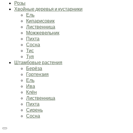
Розы
Хвойные деревья и кустарники
Ель
Кипарисовик
Лиственница
Можжевельник
Пихта
Сосна
Тис
Туя
Штамбовые растения
Берёза
Гортензия
Ель
Ива
Клён
Лиственница
Пихта
Сирень
Сосна