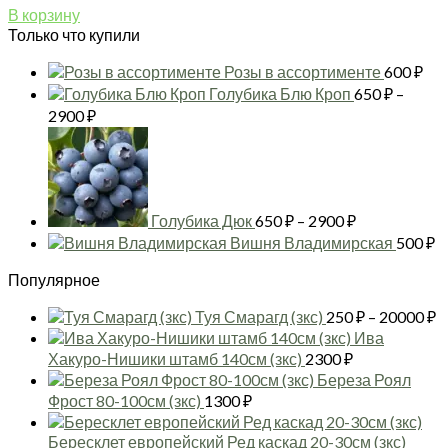
В корзину
Только что купили
Розы в ассортименте
600
₽
Голубика Блю Кроп
650
₽
–
Диапазон
2900
₽
цен:
Диапазон
650 ₽
цен:
–
650 ₽
2900 ₽
–
2900 ₽
Голубика Дюк
650
₽
–
2900
₽
Вишня Владимирская
500
₽
Популярное
Д
Туя Смарагд (зкс)
250
₽
–
20000
₽
ц
Ива
2
Хакуро-Нишики штамб 140см (зкс)
2300
₽
–
Береза Роял
2
Фрост 80-100см (зкс)
1300
₽
Бересклет европейский Ред каскад 20-30см (зкс)