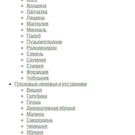
Крушина
Лапчатка
Лещина
Магнолия
Миндаль
Падуб
Пузыреплодник
Рододендрон
Сирень
Скумпия
Спирея
Форзиция
Чубушник
Плодовые деревья и кустарники
Вишня
Голубика
Груша
Декоративная яблоня
Малина
Смородина
Черешня
Яблоня