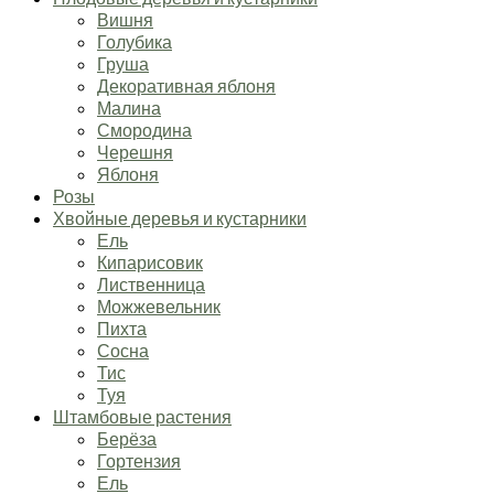
Вишня
Голубика
Груша
Декоративная яблоня
Малина
Смородина
Черешня
Яблоня
Розы
Хвойные деревья и кустарники
Ель
Кипарисовик
Лиственница
Можжевельник
Пихта
Сосна
Тис
Туя
Штамбовые растения
Берёза
Гортензия
Ель