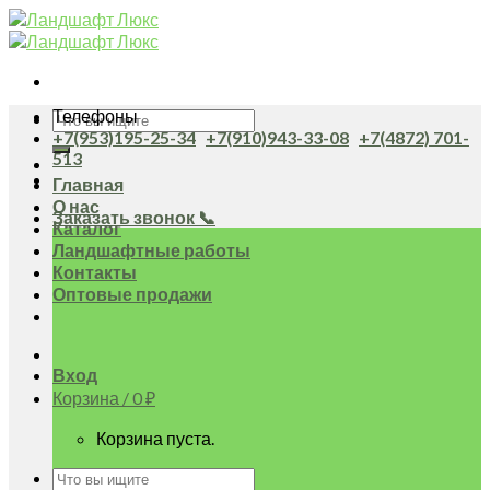
Skip
to
content
Телефоны
Искать:
+7(953)195-25-34
+7(910)943-33-08
+7(4872) 701-
513
Главная
О нас
Заказать звонок 📞
Каталог
Ландшафтные работы
Контакты
Оптовые продажи
Вход
Корзина /
0
₽
Корзина пуста.
Искать: