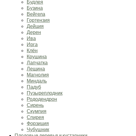
Будлея
Бузина
Вейгела
Гортензия
Дейция
Дерен
Ива
Ирга
Клён
Крушина
Лапчатка
Лещина
Магнолия
Миндаль
Падуб
Пузыреплодник
Рододендрон
Сирень
Скумпия
Спирея
Форзиция
Чубушник
Плодовые деревья и кустарники