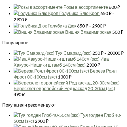
Розы в ассортименте
600
₽
Голубика Блю Кроп
650
₽
–
Диапазон
2900
₽
цен:
Диапазон
Голубика Дюк
650
₽
–
2900
₽
650 ₽
цен:
Вишня Владимирская
500
₽
–
650 ₽
2900 ₽
Популярное
–
2900 ₽
Д
Туя Смарагд (зкс)
250
₽
–
20000
₽
ц
Ива
2
Хакуро-Нишики штамб 140см (зкс)
2300
₽
–
Береза Роял
2
Фрост 80-100см (зкс)
1300
₽
Бересклет европейский Ред каскад 20-30см (зкс)
490
₽
Покупатели рекомендуют
Туя голден Глоб 40-
50см (зкс)
2900
₽
Сосна Малинки 40-