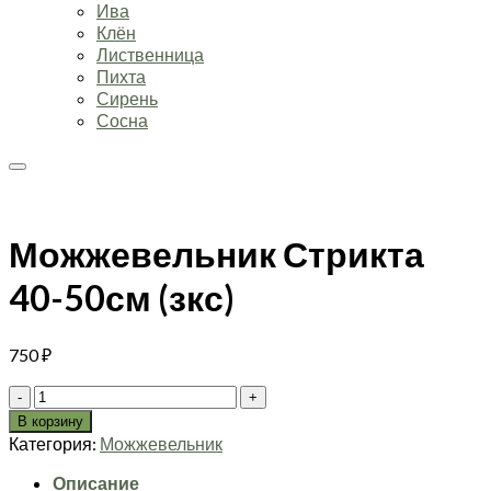
Ива
Клён
Лиственница
Пихта
Сирень
Сосна
Можжевельник Стрикта
40-50см (зкс)
750
₽
Количество
товара
В корзину
Можжевельник
Категория:
Можжевельник
Стрикта
40-
Описание