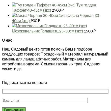
Туя голден
Таффет 40-45см (зкс)
2900
₽
Сосна Чёрная 30-
40см (зкс)
900
₽
Можжевельник Голдшатц 25-30см (зкс)
1500
₽
О нас
Наш Садовый центр готов помочь Вам в подборе
следующих товаров: Посадочный материал, натуральный
камень для ландшафтных работ, Материалы для
устройства водоема, Семена газонных трав, Садовая
химия и др.
Подписаться на новости