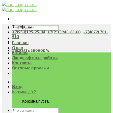
Skip
to
content
Телефоны
Искать:
+7(953)195-25-34
+7(910)943-33-08
+7(4872) 701-
513
Главная
О нас
Заказать звонок 📞
Каталог
Ландшафтные работы
Контакты
Оптовые продажи
Вход
Корзина /
0
₽
Корзина пуста.
Искать: