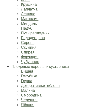
Крушина
Лапчатка
Лещина
Магнолия
Миндаль
Падуб
Пузыреплодник
Рододендрон
Сирень
Скумпия
Спирея
Форзиция
Чубушник
Плодовые деревья и кустарники
Вишня
Голубика
Груша
Декоративная яблоня
Малина
Смородина
Черешня
Яблоня