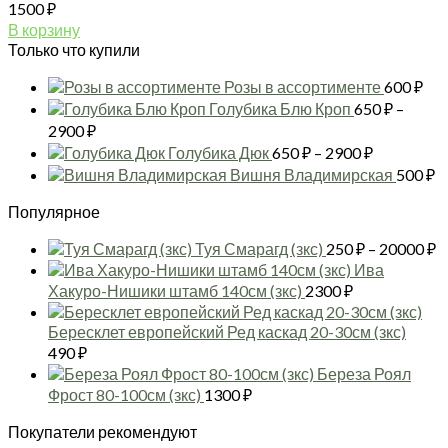
1500
₽
В корзину
Только что купили
Розы в ассортименте
600
₽
Голубика Блю Кроп
650
₽
–
Диапазон
2900
₽
цен:
Диапазон
Голубика Дюк
650
₽
–
2900
₽
650 ₽
цен:
Вишня Владимирская
500
₽
–
650 ₽
2900 ₽
Популярное
–
2900 ₽
Д
Туя Смарагд (зкс)
250
₽
–
20000
₽
ц
Ива
2
Хакуро-Нишики штамб 140см (зкс)
2300
₽
–
2
Бересклет европейский Ред каскад 20-30см (зкс)
490
₽
Береза Роял
Фрост 80-100см (зкс)
1300
₽
Покупатели рекомендуют