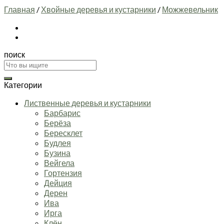
Главная
/
Хвойные деревья и кустарники
/
Можжевельник
поиск
Искать:
Категории
Лиственные деревья и кустарники
Барбарис
Берёза
Бересклет
Будлея
Бузина
Вейгела
Гортензия
Дейция
Дерен
Ива
Ирга
Клён