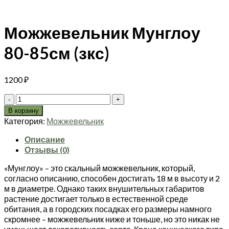
Можжевельник Мунглоу
80-85см (зкс)
1200
₽
Количество
товара
В корзину
Можжевельник
Категория:
Можжевельник
Мунглоу
80-
Описание
85см
Отзывы (0)
(зкс)
«Мунглоу» – это скальный можжевельник, который,
согласно описанию, способен достигать 18 м в высоту и 2
м в диаметре. Однако таких внушительных габаритов
растение достигает только в естественной среде
обитания, а в городских посадках его размеры намного
скромнее – можжевельник ниже и тоньше, но это никак не