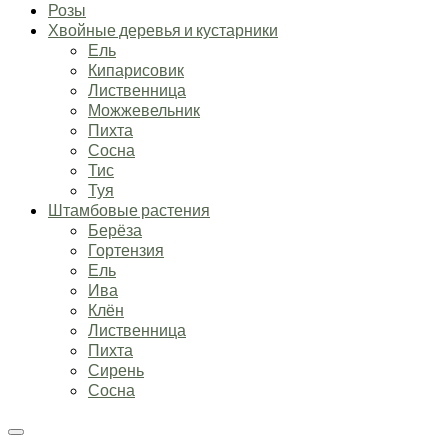
Розы
Хвойные деревья и кустарники
Ель
Кипарисовик
Лиственница
Можжевельник
Пихта
Сосна
Тис
Туя
Штамбовые растения
Берёза
Гортензия
Ель
Ива
Клён
Лиственница
Пихта
Сирень
Сосна