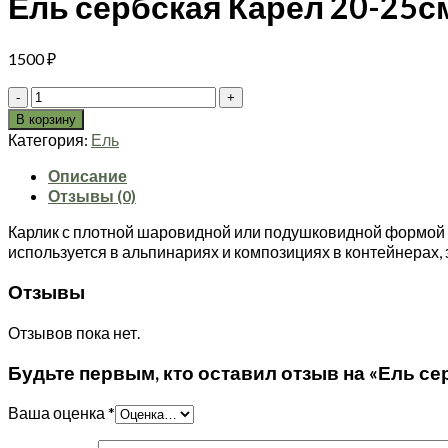
Ель сербская Карел 20-25см
1500
₽
Количество
товара
В корзину
Ель
Категория:
Ель
сербская
Карел
Описание
20-
Отзывы (0)
25см
Карлик с плотной шаровидной или подушковидной формой кро
(зкс)
используется в альпинариях и композициях в контейнерах, з
Отзывы
Отзывов пока нет.
Будьте первым, кто оставил отзыв на «Ель сер
Ваша оценка
*