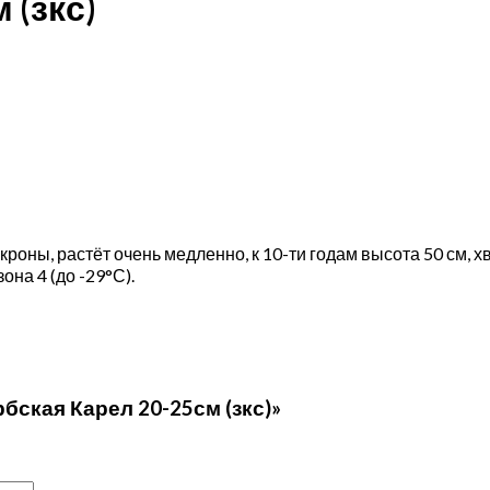
 (зкс)
ны, растёт очень медленно, к 10-ти годам высота 50 см, хв
она 4 (до -29°С).
бская Карел 20-25см (зкс)»