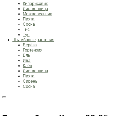
Кипарисовик
Лиственница
Можжевельник
Пихта
Сосна
Тис
Туя
Штамбовые растения
Берёза
Гортензия
Ель
Ива
Клён
Лиственница
Пихта
Сирень
Сосна