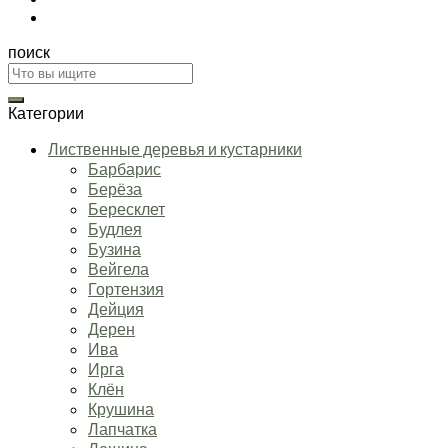
поиск
Искать:
Категории
Лиственные деревья и кустарники
Барбарис
Берёза
Бересклет
Будлея
Бузина
Вейгела
Гортензия
Дейция
Дерен
Ива
Ирга
Клён
Крушина
Лапчатка