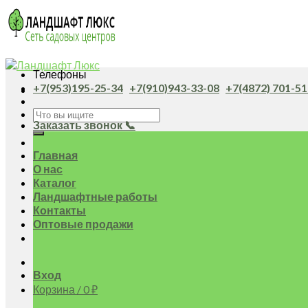
Skip
to
content
Телефоны
+7(953)195-25-34
+7(910)943-33-08
+7(4872) 701-51
Искать:
Заказать звонок 📞
Главная
О нас
Каталог
Ландшафтные работы
Контакты
Оптовые продажи
Вход
Корзина /
0
₽