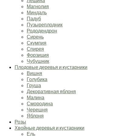
Лещина
Магнолия
Миндаль
Падуб
Пузыреплодник
Рододендрон
Сирень
Скумпия
Спирея
Форзиция
Чубушник
Плодовые деревья и кустарники
Вишня
Голубика
Груша
Декоративная яблоня
Малина
Смородина
Черешня
Яблоня
Розы
Хвойные деревья и кустарники
Ель