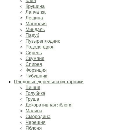
Клён
Крушина
Лапчатка
Лещина
Магнолия
Миндаль
Падуб
Пузыреплодник
Рододендрон
Сирень
Скумпия
Спирея
Форзиция
Чубушник
Плодовые деревья и кустарники
Вишня
Голубика
Груша
Декоративная яблоня
Малина
Смородина
Черешня
Яблоня