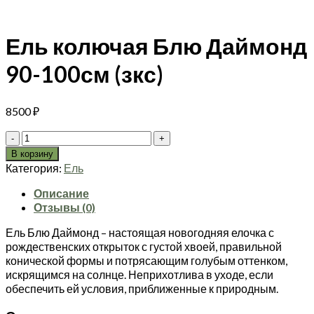
Ель колючая Блю Даймонд
90-100см (зкс)
8500
₽
Количество
товара
В корзину
Ель
Категория:
Ель
колючая
Блю
Описание
Даймонд
Отзывы (0)
90-
Ель Блю Даймонд – настоящая новогодняя елочка с
100см
рождественских открыток с густой хвоей, правильной
(зкс)
конической формы и потрясающим голубым оттенком,
искрящимся на солнце. Неприхотлива в уходе, если
обеспечить ей условия, приближенные к природным.