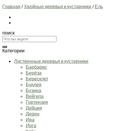
Главная
/
Хвойные деревья и кустарники
/
Ель
поиск
Искать:
Категории
Лиственные деревья и кустарники
Барбарис
Берёза
Бересклет
Будлея
Бузина
Вейгела
Гортензия
Дейция
Дерен
Ива
Ирга