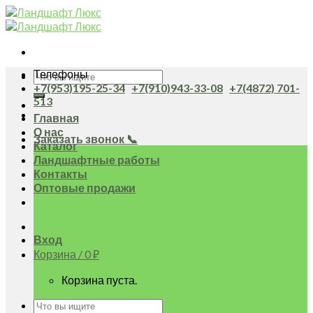
Skip
to
content
Телефоны
Искать:
+7(953)195-25-34
+7(910)943-33-08
+7(4872) 701-
513
Главная
О нас
Заказать звонок 📞
Каталог
Ландшафтные работы
Контакты
Оптовые продажи
Вход
Корзина /
0
₽
Корзина пуста.
Искать: