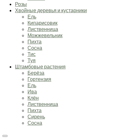
Розы
Хвойные деревья и кустарники
Ель
Кипарисовик
Лиственница
Можжевельник
Пихта
Сосна
Тис
Туя
Штамбовые растения
Берёза
Гортензия
Ель
Ива
Клён
Лиственница
Пихта
Сирень
Сосна