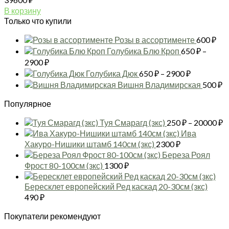
В корзину
Только что купили
Розы в ассортименте
600
₽
Голубика Блю Кроп
650
₽
–
Диапазон
2900
₽
цен:
Диапазон
Голубика Дюк
650
₽
–
2900
₽
650 ₽
цен:
Вишня Владимирская
500
₽
–
650 ₽
2900 ₽
Популярное
–
2900 ₽
Д
Туя Смарагд (зкс)
250
₽
–
20000
₽
ц
Ива
2
Хакуро-Нишики штамб 140см (зкс)
2300
₽
–
Береза Роял
2
Фрост 80-100см (зкс)
1300
₽
Бересклет европейский Ред каскад 20-30см (зкс)
490
₽
Покупатели рекомендуют