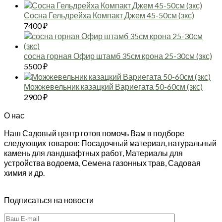
Сосна Гельдрейха Компакт Джем 45-50см (зкс)
7400
₽
сосна горная Офир штамб 35см крона 25-30см (зкс)
5500
₽
Можжевельник казацкий Вариегата 50-60см (зкс)
2900
₽
О нас
Наш Садовый центр готов помочь Вам в подборе
следующих товаров: Посадочный материал, натуральный
камень для ландшафтных работ, Материалы для
устройства водоема, Семена газонных трав, Садовая
химия и др.
Подписаться на новости