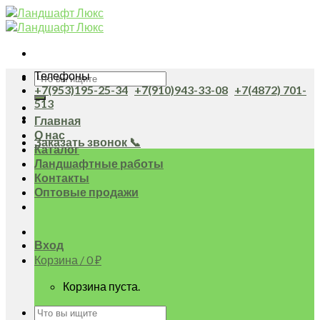
Skip
to
content
Телефоны
Искать:
+7(953)195-25-34
+7(910)943-33-08
+7(4872) 701-
513
Главная
О нас
Заказать звонок 📞
Каталог
Ландшафтные работы
Контакты
Оптовые продажи
Вход
Корзина /
0
₽
Корзина пуста.
Искать: