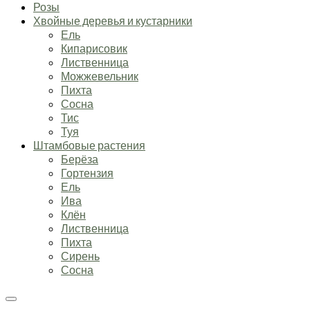
Розы
Хвойные деревья и кустарники
Ель
Кипарисовик
Лиственница
Можжевельник
Пихта
Сосна
Тис
Туя
Штамбовые растения
Берёза
Гортензия
Ель
Ива
Клён
Лиственница
Пихта
Сирень
Сосна