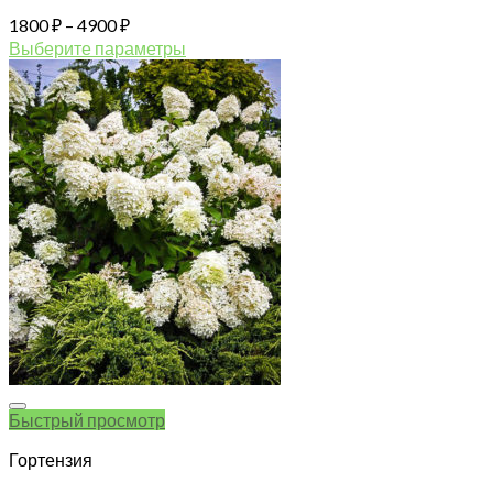
Диапазон
1800
₽
–
4900
₽
цен:
Выберите параметры
1800 ₽
Этот
товар
–
имеет
4900 ₽
несколько
вариаций.
Опции
можно
выбрать
на
странице
товара.
Быстрый просмотр
Гортензия