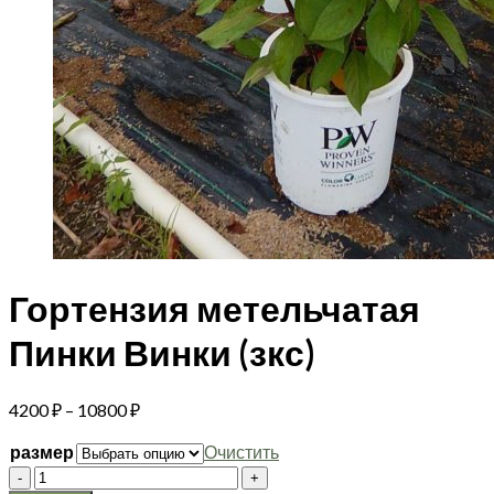
Гортензия метельчатая
Пинки Винки (зкс)
Диапазон
4200
₽
–
10800
₽
цен:
размер
Очистить
4200 ₽
Количество
–