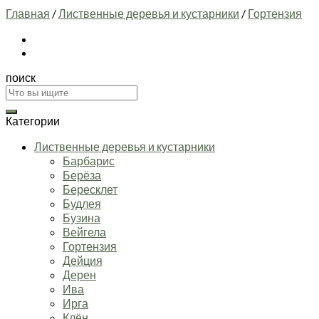
Главная
/
Лиственные деревья и кустарники
/
Гортензия
поиск
Искать:
Категории
Лиственные деревья и кустарники
Барбарис
Берёза
Бересклет
Будлея
Бузина
Вейгела
Гортензия
Дейция
Дерен
Ива
Ирга
Клён