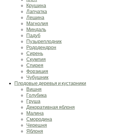
Крушина
Лапчатка
Лещина
Магнолия
Миндаль
Падуб
Пузыреплодник
Рододендрон
Сирень
Скумпия
Спирея
Форзиция
Чубушник
Плодовые деревья и кустарники
Вишня
Голубика
Груша
Декоративная яблоня
Малина
Смородина
Черешня
Яблоня