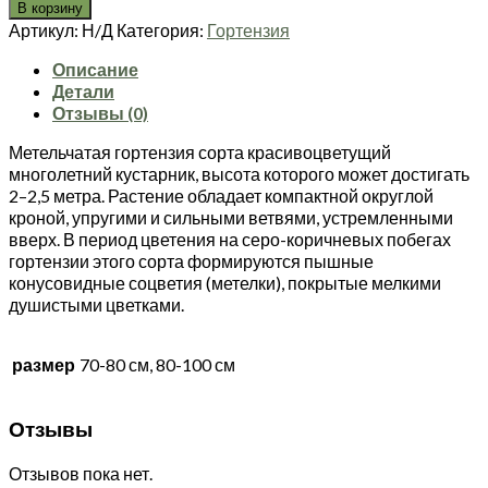
товара
10800 ₽
В корзину
Гортензия
Артикул:
Н/Д
Категория:
Гортензия
метельчатая
Пинки
Описание
Винки
Детали
(зкс)
Отзывы (0)
Метельчатая гортензия сорта красивоцветущий
многолетний кустарник, высота которого может достигать
2–2,5 метра. Растение обладает компактной округлой
кроной, упругими и сильными ветвями, устремленными
вверх. В период цветения на серо-коричневых побегах
гортензии этого сорта формируются пышные
конусовидные соцветия (метелки), покрытые мелкими
душистыми цветками.
размер
70-80 см, 80-100 см
Отзывы
Отзывов пока нет.