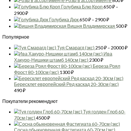
Розы в ассортименте
600
₽
Голубика Блю Кроп
650
₽
–
Диапазон
2900
₽
цен:
Диапазон
Голубика Дюк
650
₽
–
2900
₽
650 ₽
цен:
Вишня Владимирская
500
₽
–
650 ₽
2900 ₽
Популярное
–
2900 ₽
Д
Туя Смарагд (зкс)
250
₽
–
20000
₽
ц
Ива
2
Хакуро-Нишики штамб 140см (зкс)
2300
₽
–
Береза Роял
2
Фрост 80-100см (зкс)
1300
₽
Бересклет европейский Ред каскад 20-30см (зкс)
490
₽
Покупатели рекомендуют
Туя голден Глоб 60-
70см (зкс)
4500
₽
Сосна обыкновенная Фастигиата 60-70см (зкс)