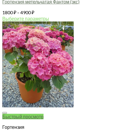
Гортензия метельчатая Фантом (зкс)
Диапазон
1800
₽
–
4900
₽
цен:
Выберите параметры
1800 ₽
Этот
товар
–
имеет
4900 ₽
несколько
вариаций.
Опции
можно
выбрать
на
странице
товара.
Быстрый просмотр
Гортензия