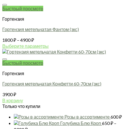
товар
–
имеет
Быстрый просмотр
10800 ₽
несколько
Гортензия
вариаций.
Опции
Гортензия метельчатая Фантом (зкс)
можно
выбрать
Диапазон
1800
₽
–
4900
₽
на
цен:
Выберите параметры
странице
1800 ₽
Этот
товара.
товар
–
имеет
Быстрый просмотр
4900 ₽
несколько
Гортензия
вариаций.
Опции
Гортензия метельчатая Конфетти 60-70см (зкс)
можно
выбрать
3900
₽
на
В корзину
странице
Только что купили
товара.
Розы в ассортименте
600
₽
Голубика Блю Кроп
650
₽
–
Диапазон