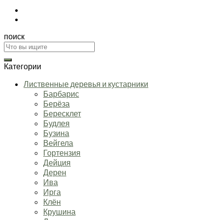
поиск
Искать:
Категории
Лиственные деревья и кустарники
Барбарис
Берёза
Бересклет
Будлея
Бузина
Вейгела
Гортензия
Дейция
Дерен
Ива
Ирга
Клён
Крушина