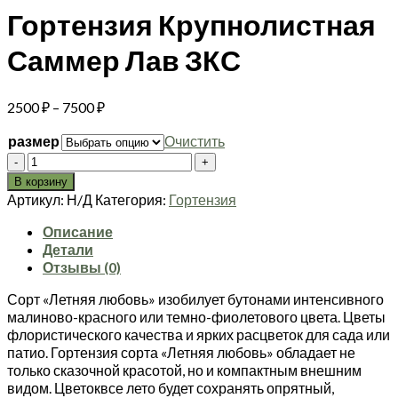
Гортензия Крупнолистная
Саммер Лав ЗКС
Диапазон
2500
₽
–
7500
₽
цен:
размер
Очистить
2500 ₽
Количество
–
товара
7500 ₽
В корзину
Гортензия
Артикул:
Н/Д
Категория:
Гортензия
Крупнолистная
Саммер
Описание
Лав
Детали
ЗКС
Отзывы (0)
Сорт «Летняя любовь» изобилует бутонами интенсивного
малиново-красного или темно-фиолетового цвета. Цветы
флористического качества и ярких расцветок для сада или
патио. Гортензия сорта «Летняя любовь» обладает не
только сказочной красотой, но и компактным внешним
видом. Цветоквсе лето будет сохранять опрятный,