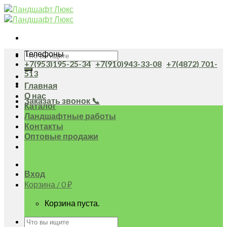
Skip
to
content
Телефоны
Искать:
+7(953)195-25-34
+7(910)943-33-08
+7(4872) 701-
513
Главная
О нас
Заказать звонок 📞
Каталог
Ландшафтные работы
Контакты
Оптовые продажи
Вход
Корзина /
0
₽
Корзина пуста.
Искать: