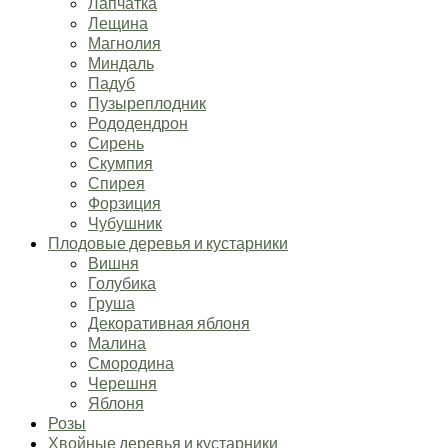
Лапчатка
Лещина
Магнолия
Миндаль
Падуб
Пузыреплодник
Рододендрон
Сирень
Скумпия
Спирея
Форзиция
Чубушник
Плодовые деревья и кустарники
Вишня
Голубика
Груша
Декоративная яблоня
Малина
Смородина
Черешня
Яблоня
Розы
Хвойные деревья и кустарники