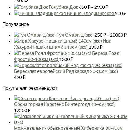
2900
₽
цен:
Диапазон
Голубика Дюк
650
₽
–
2900
₽
650 ₽
цен:
Вишня Владимирская
500
₽
–
650 ₽
2900 ₽
Популярное
–
2900 ₽
Д
Туя Смарагд (зкс)
250
₽
–
20000
₽
ц
Ива
2
Хакуро-Нишики штамб 140см (зкс)
2300
₽
–
Береза Роял
2
Фрост 80-100см (зкс)
1300
₽
Бересклет европейский Ред каскад 20-30см (зкс)
490
₽
Покупатели рекомендуют
Сосна горная Карстенс Винтерголд 40+см (зкс)
17200
₽
Можжевельник обыкновенный Хиберника 30-40см