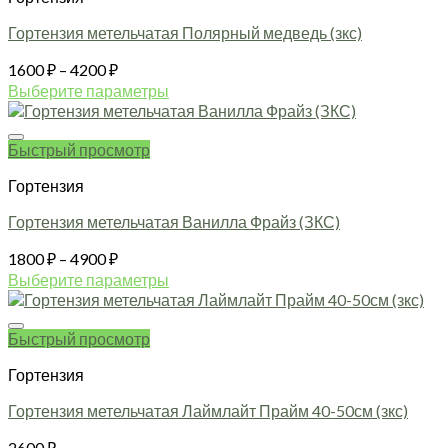
Гортензия метельчатая Полярный медведь (зкс)
Диапазон
1600
₽
–
4200
₽
цен:
Выберите параметры
1600 ₽
Этот
товар
–
имеет
Быстрый просмотр
4200 ₽
несколько
Гортензия
вариаций.
Опции
Гортензия метельчатая Ванилла Фрайз (ЗКС)
можно
выбрать
Диапазон
1800
₽
–
4900
₽
на
цен:
Выберите параметры
странице
1800 ₽
Этот
товара.
товар
–
имеет
Быстрый просмотр
4900 ₽
несколько
Гортензия
вариаций.
Опции
Гортензия метельчатая Лаймлайт Прайм 40-50см (зкс)
можно
выбрать
2600
₽