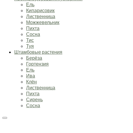
Ель
Кипарисовик
Лиственница
Можжевельник
Пихта
Сосна
Тис
Туя
Штамбовые растения
Берёза
Гортензия
Ель
Ива
Клён
Лиственница
Пихта
Сирень
Сосна