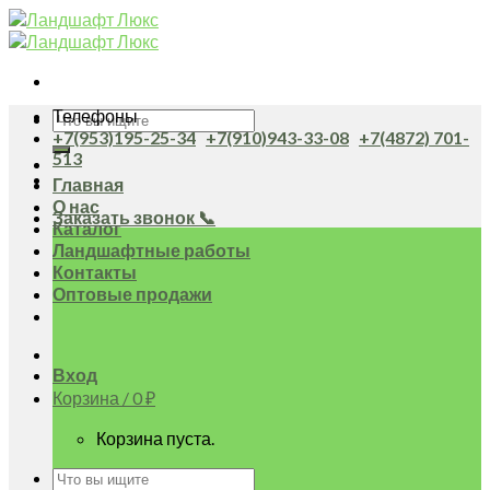
Skip
to
content
Телефоны
Искать:
+7(953)195-25-34
+7(910)943-33-08
+7(4872) 701-
513
Главная
О нас
Заказать звонок 📞
Каталог
Ландшафтные работы
Контакты
Оптовые продажи
Вход
Корзина /
0
₽
Корзина пуста.
Искать: