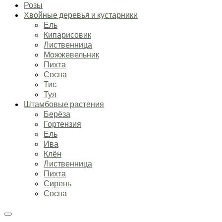
Розы
Хвойные деревья и кустарники
Ель
Кипарисовик
Лиственница
Можжевельник
Пихта
Сосна
Тис
Туя
Штамбовые растения
Берёза
Гортензия
Ель
Ива
Клён
Лиственница
Пихта
Сирень
Сосна