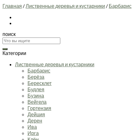
Главная
/
Лиственные деревья и кустарники
/
Барбарис
поиск
Искать:
Категории
Лиственные деревья и кустарники
Барбарис
Берёза
Бересклет
Будлея
Бузина
Вейгела
Гортензия
Дейция
Дерен
Ива
Ирга
Клён