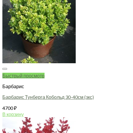
вариаций.
Опции
можно
выбрать
на
странице
товара.
Быстрый просмотр
Барбарис
Барбарис Тунберга Кобольд 30-40см (зкс)
4700
₽
В корзину