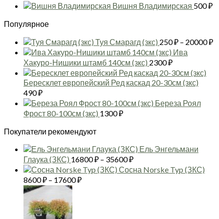
650 ₽
цен:
Вишня Владимирская
500
₽
–
650 ₽
2900 ₽
Популярное
–
2900 ₽
Д
Туя Смарагд (зкс)
250
₽
–
20000
₽
ц
Ива
2
Хакуро-Нишики штамб 140см (зкс)
2300
₽
–
2
Бересклет европейский Ред каскад 20-30см (зкс)
490
₽
Береза Роял
Фрост 80-100см (зкс)
1300
₽
Покупатели рекомендуют
Ель Энгельмани
Диапазон
Глаука (ЗКС)
16800
₽
–
35600
₽
цен:
Сосна Norske Typ (ЗКС)
16800 ₽
Диапазон
8600
₽
–
17600
₽
цен:
–
35600 ₽
8600 ₽
–
17600 ₽