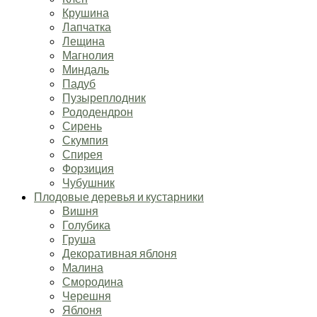
Крушина
Лапчатка
Лещина
Магнолия
Миндаль
Падуб
Пузыреплодник
Рододендрон
Сирень
Скумпия
Спирея
Форзиция
Чубушник
Плодовые деревья и кустарники
Вишня
Голубика
Груша
Декоративная яблоня
Малина
Смородина
Черешня
Яблоня