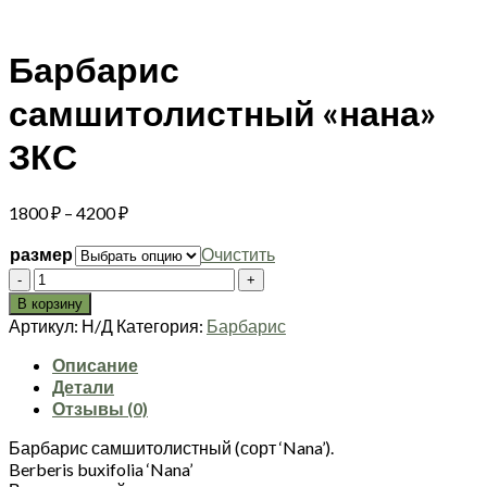
Барбарис
самшитолистный «нана»
ЗКС
Диапазон
1800
₽
–
4200
₽
цен:
размер
Очистить
1800 ₽
Количество
–
товара
4200 ₽
В корзину
Барбарис
Артикул:
Н/Д
Категория:
Барбарис
самшитолистный
"нана"
Описание
ЗКС
Детали
Отзывы (0)
Барбарис самшитолистный (сорт ‘Nana’).
Berberis buxifolia ‘Nana’