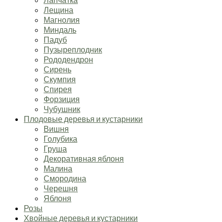
Лещина
Магнолия
Миндаль
Падуб
Пузыреплодник
Рододендрон
Сирень
Скумпия
Спирея
Форзиция
Чубушник
Плодовые деревья и кустарники
Вишня
Голубика
Груша
Декоративная яблоня
Малина
Смородина
Черешня
Яблоня
Розы
Хвойные деревья и кустарники