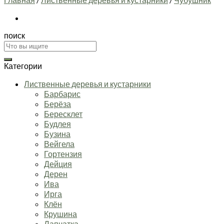
поиск
Искать:
Категории
Лиственные деревья и кустарники
Барбарис
Берёза
Бересклет
Будлея
Бузина
Вейгела
Гортензия
Дейция
Дерен
Ива
Ирга
Клён
Крушина
Лапчатка