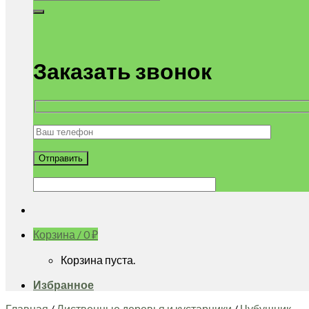
Заказать звонок
Корзина /
0
₽
Корзина пуста.
Избранное
Главная
/
Лиственные деревья и кустарники
/
Чубушник