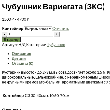
Чубушник Вариегата (ЗКС)
Диапазон
1500
₽
–
4700
₽
цен:
Контейнер
Очистить
1500 ₽
Количество
–
товара
4700 ₽
В корзину
Чубушник
Артикул:
Н/Д
Категория:
Чубушник
Вариегата
(ЗКС)
Описание
Детали
Отзывы (0)
Кустарник высотой до 2-3 м, высота достигает около 1,5 м
широкоовальные, цельнокрайние, с неравномерным широки
некрупными кремовато-белыми, ароматными цветками с яр
Контейнер
С3 30-40см, с10 60-70см