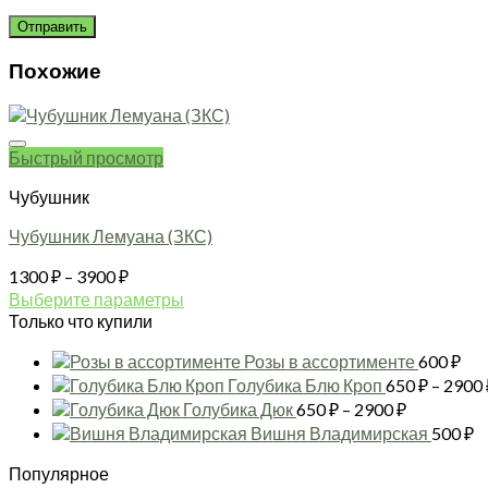
Похожие
Быстрый просмотр
Чубушник
Чубушник Лемуана (ЗКС)
Диапазон
1300
₽
–
3900
₽
цен:
Выберите параметры
1300 ₽
Этот
Только что купили
товар
–
Розы в ассортименте
600
₽
имеет
3900 ₽
несколько
Голубика Блю Кроп
650
₽
–
2900
вариаций.
Диапазон
Голубика Дюк
650
₽
–
2900
₽
Опции
цен:
Вишня Владимирская
500
₽
можно
650 ₽
выбрать
Популярное
–