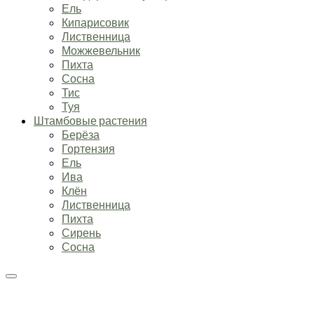
Ель
Кипарисовик
Лиственница
Можжевельник
Пихта
Сосна
Тис
Туя
Штамбовые растения
Берёза
Гортензия
Ель
Ива
Клён
Лиственница
Пихта
Сирень
Сосна