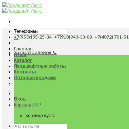
Skip
to
content
Искать:
Телефоны
+7(953)195-25-34
+7(910)943-33-08
+7(4872) 701-51
Главная
Заказать звонок 📞
О нас
Каталог
Ландшафтные работы
Контакты
Оптовые продажи
Вход
Корзина /
0
₽
Корзина пуста.
Искать: