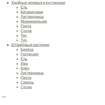
Хвойные деревья и кустарники
Ель
Кипарисовик
Лиственница
Можжевельник
Пихта
Сосна
Тис
Туя
Штамбовые растения
Берёза
Гортензия
Ель
Ива
Клён
Лиственница
Пихта
Сирень
Сосна