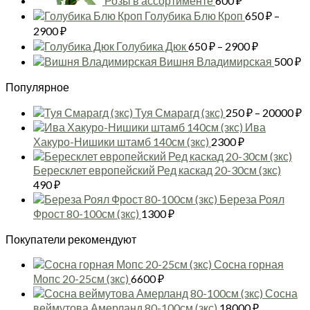
Розы в ассортименте
600
₽
Голубика Блю Кроп
650
₽
–
Диапазон
2900
₽
цен:
Диапазон
Голубика Дюк
650
₽
–
2900
₽
650 ₽
цен:
Вишня Владимирская
500
₽
–
650 ₽
2900 ₽
Популярное
–
2900 ₽
Д
Туя Смарагд (зкс)
250
₽
–
20000
₽
ц
Ива
2
Хакуро-Нишики штамб 140см (зкс)
2300
₽
–
2
Бересклет европейский Ред каскад 20-30см (зкс)
490
₽
Береза Роял
Фрост 80-100см (зкс)
1300
₽
Покупатели рекомендуют
Сосна горная
Мопс 20-25см (зкс)
6600
₽
Сосна
веймутова Амерланд 80-100см (зкс)
18000
₽