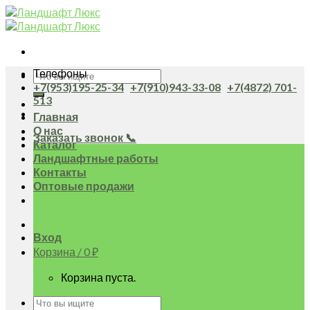
Skip
to
content
Телефоны
Искать:
+7(953)195-25-34
+7(910)943-33-08
+7(4872) 701-
513
Главная
О нас
Заказать звонок 📞
Каталог
Ландшафтные работы
Контакты
Оптовые продажи
Вход
Корзина /
0
₽
Корзина пуста.
Искать: