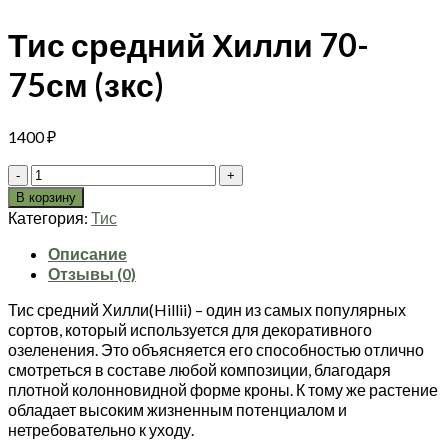
Тис средний Хилли 70-
75см (зкс)
1400
₽
Количество
товара
В корзину
Тис
Категория:
Тис
средний
Хилли
Описание
70-
Отзывы (0)
75см
Тис средний Хилли(Hillii) – один из самых популярных
(зкс)
сортов, который используется для декоративного
озеленения. Это объясняется его способностью отлично
смотреться в составе любой композиции, благодаря
плотной колонновидной форме кроны. К тому же растение
обладает высоким жизненным потенциалом и
нетребовательно к уходу.