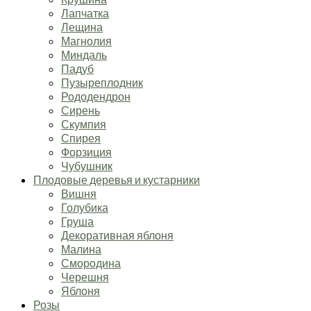
Лапчатка
Лещина
Магнолия
Миндаль
Падуб
Пузыреплодник
Рододендрон
Сирень
Скумпия
Спирея
Форзиция
Чубушник
Плодовые деревья и кустарники
Вишня
Голубика
Груша
Декоративная яблоня
Малина
Смородина
Черешня
Яблоня
Розы