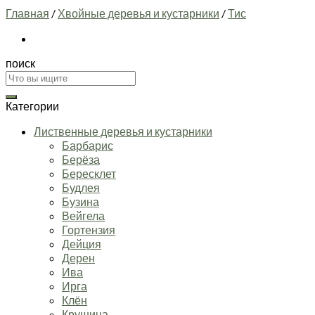
Главная
/
Хвойные деревья и кустарники
/
Тис
поиск
Искать:
Категории
Лиственные деревья и кустарники
Барбарис
Берёза
Бересклет
Будлея
Бузина
Вейгела
Гортензия
Дейция
Дерен
Ива
Ирга
Клён
Крушина