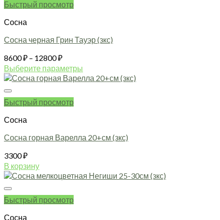
Быстрый просмотр
Сосна
Сосна черная Грин Тауэр (зкс)
Диапазон
8600
₽
–
12800
₽
цен:
Выберите параметры
8600 ₽
Этот
товар
–
имеет
12800 ₽
Быстрый просмотр
несколько
вариаций.
Сосна
Опции
можно
Сосна горная Варелла 20+см (зкс)
выбрать
3300
₽
на
странице
В корзину
товара.
Быстрый просмотр
Сосна