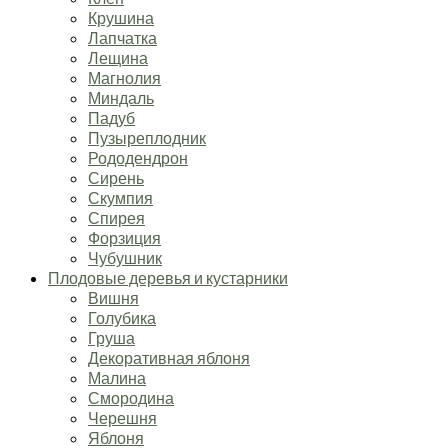
Крушина
Лапчатка
Лещина
Магнолия
Миндаль
Падуб
Пузыреплодник
Рододендрон
Сирень
Скумпия
Спирея
Форзиция
Чубушник
Плодовые деревья и кустарники
Вишня
Голубика
Груша
Декоративная яблоня
Малина
Смородина
Черешня
Яблоня