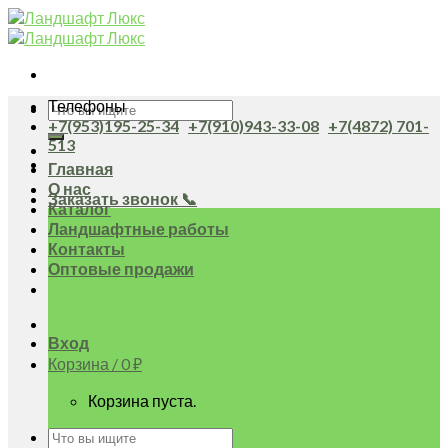
Skip
to
content
Телефоны
Искать:
+7(953)195-25-34
+7(910)943-33-08
+7(4872) 701-
513
Главная
О нас
Заказать звонок 📞
Каталог
Ландшафтные работы
Контакты
Оптовые продажи
Вход
Корзина /
0
₽
Корзина пуста.
Искать: