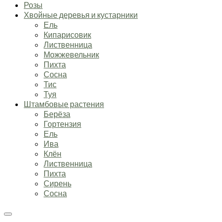
Розы
Хвойные деревья и кустарники
Ель
Кипарисовик
Лиственница
Можжевельник
Пихта
Сосна
Тис
Туя
Штамбовые растения
Берёза
Гортензия
Ель
Ива
Клён
Лиственница
Пихта
Сирень
Сосна