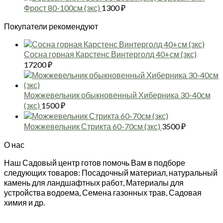
Фрост 80-100см (зкс)
1300
₽
Покупатели рекомендуют
Сосна горная Карстенс Винтерголд 40+см (зкс)
17200
₽
Можжевельник обыкновенный Хиберника 30-40см
(зкс)
1500
₽
Можжевельник Стрикта 60-70см (зкс)
3500
₽
О нас
Наш Садовый центр готов помочь Вам в подборе
следующих товаров: Посадочный материал, натуральный
камень для ландшафтных работ, Материалы для
устройства водоема, Семена газонных трав, Садовая
химия и др.