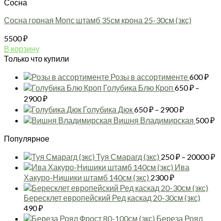
Сосна
Сосна горная Мопс штамб 35см крона 25-30см (зкс)
5500
₽
В корзину
Только что купили
Розы в ассортименте
600
₽
Голубика Блю Кроп
650
₽
–
Диапазон
2900
₽
цен:
Диапазон
Голубика Дюк
650
₽
–
2900
₽
650 ₽
цен:
Вишня Владимирская
500
₽
–
650 ₽
2900 ₽
Популярное
–
2900 ₽
Д
Туя Смарагд (зкс)
250
₽
–
20000
₽
ц
Ива
2
Хакуро-Нишики штамб 140см (зкс)
2300
₽
–
2
Бересклет европейский Ред каскад 20-30см (зкс)
490
₽
Береза Роял