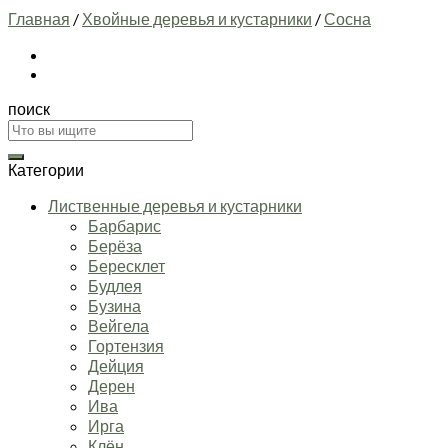
Главная
/
Хвойные деревья и кустарники
/
Сосна
поиск
Искать:
Категории
Лиственные деревья и кустарники
Барбарис
Берёза
Бересклет
Будлея
Бузина
Вейгела
Гортензия
Дейция
Дерен
Ива
Ирга
Клён