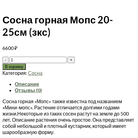
Сосна горная Мопс 20-
25см (зкс)
6600
₽
Количество
товара
В корзину
Сосна
Категория:
Сосна
горная
Мопс
Описание
20-
Отзывы (0)
25см
Сосна горная «Мопс» также известна под названием
(зкс)
«Мини-мопс». Растение отличается долгими годами
жизни.Некоторые из таких сосен растут на земле до 500
лет
.
Описание растения очень простое. Она представляет
собой небольшой и плотный кустарник, который имеет
шарообразную форму.