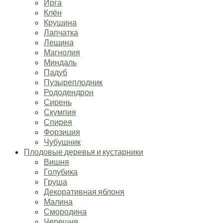
Ирга
Клён
Крушина
Лапчатка
Лещина
Магнолия
Миндаль
Падуб
Пузыреплодник
Рододендрон
Сирень
Скумпия
Спирея
Форзиция
Чубушник
Плодовые деревья и кустарники
Вишня
Голубика
Груша
Декоративная яблоня
Малина
Смородина
Черешня