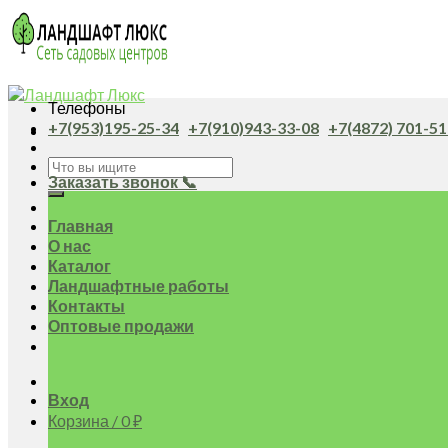
Skip
to
content
Телефоны
+7(953)195-25-34
+7(910)943-33-08
+7(4872) 701-51
Искать:
Заказать звонок 📞
Главная
О нас
Каталог
Ландшафтные работы
Контакты
Оптовые продажи
Вход
Корзина /
0
₽