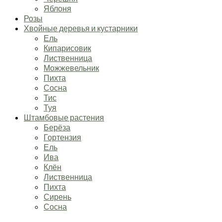
Яблоня
Розы
Хвойные деревья и кустарники
Ель
Кипарисовик
Лиственница
Можжевельник
Пихта
Сосна
Тис
Туя
Штамбовые растения
Берёза
Гортензия
Ель
Ива
Клён
Лиственница
Пихта
Сирень
Сосна