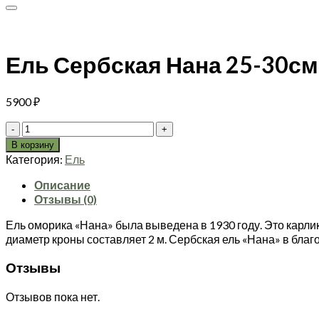
Ель Сербская Нана 25-30см 
5900
₽
Количество
товара
В корзину
Ель
Категория:
Ель
Сербская
Нана
Описание
25-
Отзывы (0)
30см
Ель оморика «Нана» была выведена в 1930 году. Это карли
(зкс)
диаметр кроны составляет 2 м. Сербская ель «Нана» в бла
Отзывы
Отзывов пока нет.