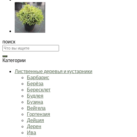
поиск
Искать:
Категории
Лиственные деревья и кустарники
Барбарис
Берёза
Бересклет
Будлея
Бузина
Вейгела
Гортензия
Дейция
Дерен
Ива