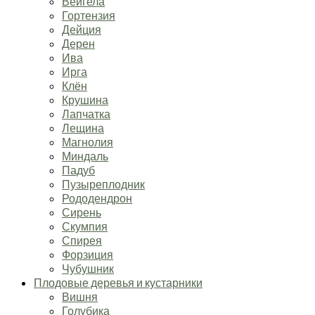
Вейгела
Гортензия
Дейция
Дерен
Ива
Ирга
Клён
Крушина
Лапчатка
Лещина
Магнолия
Миндаль
Падуб
Пузыреплодник
Рододендрон
Сирень
Скумпия
Спирея
Форзиция
Чубушник
Плодовые деревья и кустарники
Вишня
Голубика