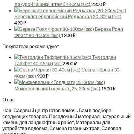
2
Хакуро-Нишики штамб 140см (зкс)
2300
₽
–
2
Бересклет европейский Ред каскад 20-30см (зкс)
490
₽
Береза Роял
Фрост 80-100см (зкс)
1300
₽
Покупатели рекомендуют
Туя голден
Таффет 40-45см (зкс)
2900
₽
Сосна Чёрная 30-
40см (зкс)
900
₽
Можжевельник Голдшатц 25-30см (зкс)
1500
₽
О нас
Наш Садовый центр готов помочь Вам в подборе
следующих товаров: Посадочный материал, натуральный
камень для ландшафтных работ, Материалы для
устройства водоема, Семена газонных трав, Садовая