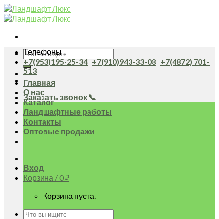
Skip
to
content
Телефоны
Искать:
+7(953)195-25-34
+7(910)943-33-08
+7(4872) 701-
513
Главная
О нас
Заказать звонок 📞
Каталог
Ландшафтные работы
Контакты
Оптовые продажи
Вход
Корзина /
0
₽
Корзина пуста.
Искать: