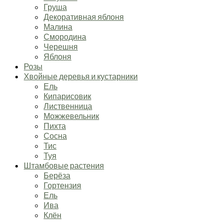
Груша
Декоративная яблоня
Малина
Смородина
Черешня
Яблоня
Розы
Хвойные деревья и кустарники
Ель
Кипарисовик
Лиственница
Можжевельник
Пихта
Сосна
Тис
Туя
Штамбовые растения
Берёза
Гортензия
Ель
Ива
Клён