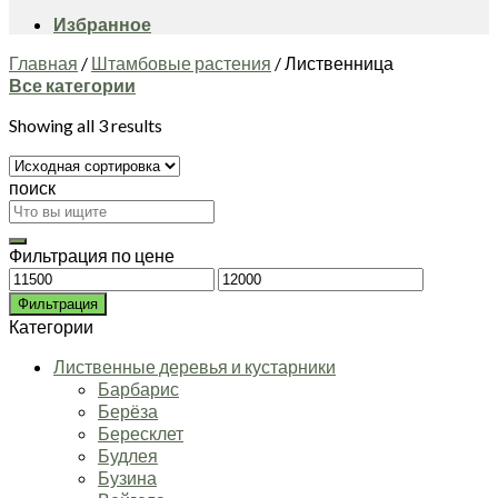
Избранное
Главная
/
Штамбовые растения
/
Лиственница
Все категории
Showing all 3 results
поиск
Искать:
Фильтрация по цене
Минимальная
Максимальная
цена
цена
Фильтрация
Категории
Лиственные деревья и кустарники
Барбарис
Берёза
Бересклет
Будлея
Бузина