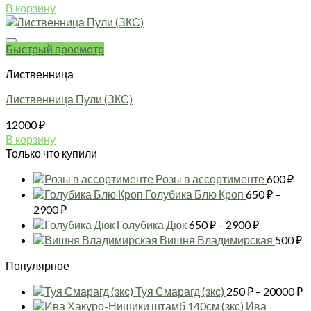
В корзину
Быстрый просмотр
Лиственница
Лиственница Пули (ЗКС)
12000
₽
В корзину
Только что купили
Розы в ассортименте
600
₽
Голубика Блю Кроп
650
₽
–
Диапазон
2900
₽
цен:
Диапазон
Голубика Дюк
650
₽
–
2900
₽
650 ₽
цен:
Вишня Владимирская
500
₽
–
650 ₽
2900 ₽
Популярное
–
2900 ₽
Д
Туя Смарагд (зкс)
250
₽
–
20000
₽
ц
Ива