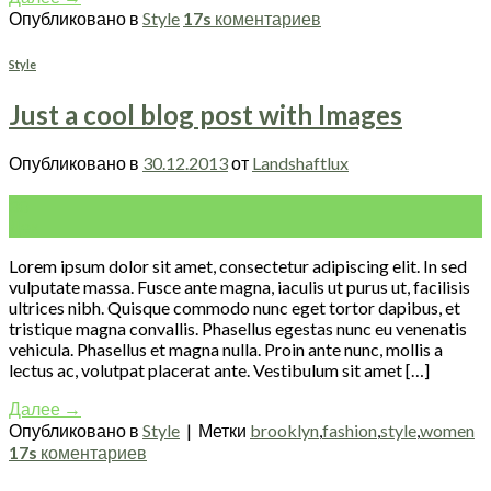
Опубликовано в
Style
17s
коментариев
Style
Just a cool blog post with Images
Опубликовано в
30.12.2013
от
Landshaftlux
30
Дек
Lorem ipsum dolor sit amet, consectetur adipiscing elit. In sed
vulputate massa. Fusce ante magna, iaculis ut purus ut, facilisis
ultrices nibh. Quisque commodo nunc eget tortor dapibus, et
tristique magna convallis. Phasellus egestas nunc eu venenatis
vehicula. Phasellus et magna nulla. Proin ante nunc, mollis a
lectus ac, volutpat placerat ante. Vestibulum sit amet […]
Далее
→
Опубликовано в
Style
|
Метки
brooklyn
,
fashion
,
style
,
women
17s
коментариев