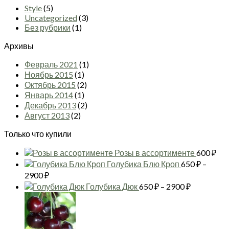
Style
(5)
Uncategorized
(3)
Без рубрики
(1)
Архивы
Февраль 2021
(1)
Ноябрь 2015
(1)
Октябрь 2015
(2)
Январь 2014
(1)
Декабрь 2013
(2)
Август 2013
(2)
Только что купили
Розы в ассортименте
600
₽
Голубика Блю Кроп
650
₽
–
Диапазон
2900
₽
цен:
Диапазон
Голубика Дюк
650
₽
–
2900
₽
650 ₽
цен:
–
650 ₽
2900 ₽
–
2900 ₽