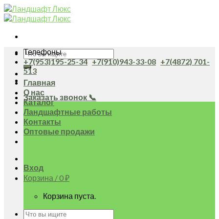
Skip
to
content
Телефоны
Искать:
+7(953)195-25-34
+7(910)943-33-08
+7(4872) 701-
513
Главная
О нас
Заказать звонок 📞
Каталог
Ландшафтные работы
Контакты
Оптовые продажи
Вход
Корзина /
0
₽
Корзина пуста.
Искать: