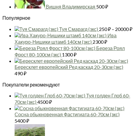
Вишня Владимирская
500
₽
Популярное
Д
Туя Смарагд (зкс)
250
₽
–
20000
₽
ц
Ива
2
Хакуро-Нишики штамб 140см (зкс)
2300
₽
–
Береза Роял
2
Фрост 80-100см (зкс)
1300
₽
Бересклет европейский Ред каскад 20-30см (зкс)
490
₽
Покупатели рекомендуют
Туя голден Глоб 60-
70см (зкс)
4500
₽
Сосна обыкновенная Фастигиата 60-70см (зкс)
5400
₽