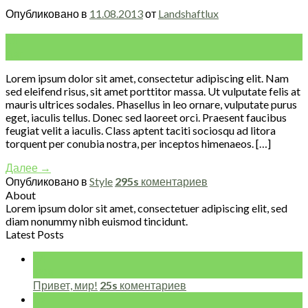
Опубликовано в
11.08.2013
от
Landshaftlux
11
Авг
Lorem ipsum dolor sit amet, consectetur adipiscing elit. Nam
sed eleifend risus, sit amet porttitor massa. Ut vulputate felis at
mauris ultrices sodales. Phasellus in leo ornare, vulputate purus
eget, iaculis tellus. Donec sed laoreet orci. Praesent faucibus
feugiat velit a iaculis. Class aptent taciti sociosqu ad litora
torquent per conubia nostra, per inceptos himenaeos. […]
Далее
→
Опубликовано в
Style
295s
коментариев
About
Lorem ipsum dolor sit amet, consectetuer adipiscing elit, sed
diam nonummy nibh euismod tincidunt.
Latest Posts
14
Фев
Привет, мир!
25s
коментариев
19