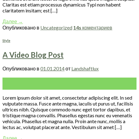
Claritas est etiam processus dynamicus Typi non habent
claritatem insitam; est […]
Далее
→
Опубликовано в
Uncategorized
14s
коментариев
Style
A Video Blog Post
Опубликовано в
01.01.2014
от
Landshaftlux
01
Янв
Lorem ipsum dolor sit amet, consectetur adipiscing elit. In sed
vulputate massa. Fusce ante magna, iaculis ut purus ut, facilisis
ultrices nibh. Quisque commodo nunc eget tortor dapibus, et
tristique magna convallis. Phasellus egestas nunc eu venenatis
vehicula. Phasellus et magna nulla. Proin ante nunc, mollis a
lectus ac, volutpat placerat ante. Vestibulum sit amet […]
Далее
→