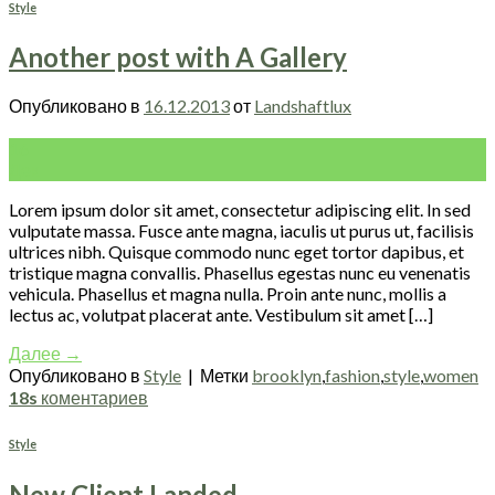
Style
Another post with A Gallery
Опубликовано в
16.12.2013
от
Landshaftlux
16
Дек
Lorem ipsum dolor sit amet, consectetur adipiscing elit. In sed
vulputate massa. Fusce ante magna, iaculis ut purus ut, facilisis
ultrices nibh. Quisque commodo nunc eget tortor dapibus, et
tristique magna convallis. Phasellus egestas nunc eu venenatis
vehicula. Phasellus et magna nulla. Proin ante nunc, mollis a
lectus ac, volutpat placerat ante. Vestibulum sit amet […]
Далее
→
Опубликовано в
Style
|
Метки
brooklyn
,
fashion
,
style
,
women
18s
коментариев
Style
New Client Landed