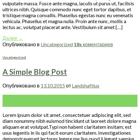
vulputate massa. Fusce ante magna, iaculis ut purus ut, facilisis
ultrices nibh. Quisque commodo nunc eget tortor dapibus, et
tristique magna convallis. Phasellus egestas nunc eu venenatis
vehicula. Phasellus et magna nulla. Proin ante nunc, mollis a
lectus ac, volutpat placerat ante. Vestibulum sit amet […]
Далее
→
Опубликовано в
Uncategorized
18s
коментариев
Uncategorized
A Simple Blog Post
Опубликовано в
13.10.2015
от
Landshaftlux
13
Окт
Lorem ipsum dolor sit amet, consectetuer adipiscing elit, sed
diam nonummy nibh euismod tincidunt ut laoreet dolore magna
aliquam erat volutpat.Typi non habent claritatem insitam; est
usus legentis in iis qui facit eorum claritatem. Investigationes
demonstraverunt lectores legere me lius quod ii legunt saepius.