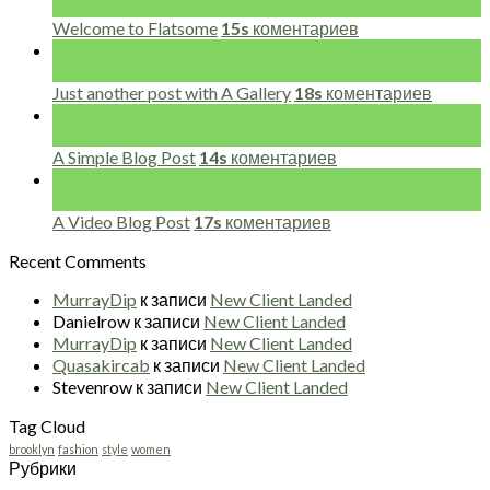
Ноя
Welcome to Flatsome
15s
коментариев
13
Окт
Just another post with A Gallery
18s
коментариев
13
Окт
A Simple Blog Post
14s
коментариев
01
Янв
A Video Blog Post
17s
коментариев
Recent Comments
MurrayDip
к записи
New Client Landed
Danielrow
к записи
New Client Landed
MurrayDip
к записи
New Client Landed
Quasakircab
к записи
New Client Landed
Stevenrow
к записи
New Client Landed
Tag Cloud
brooklyn
fashion
style
women
Рубрики